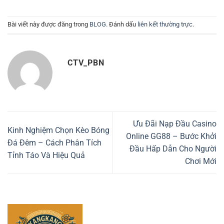
Bài viết này được đăng trong
BLOG
. Đánh dấu
liên kết thường trực
.
CTV_PBN
Ưu Đãi Nạp Đầu Casino
Kinh Nghiệm Chọn Kèo Bóng
Online GG88 – Bước Khởi
Đá Đêm – Cách Phân Tích
Đầu Hấp Dẫn Cho Người
Tỉnh Táo Và Hiệu Quả
Chơi Mới