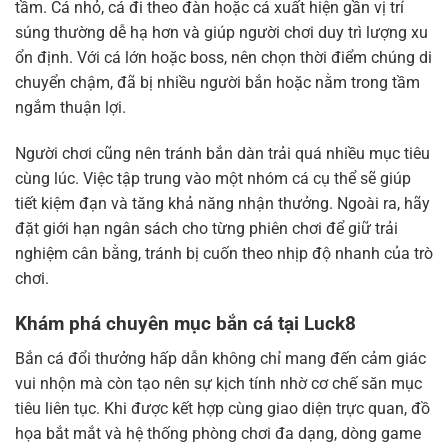
tầm. Cá nhỏ, cá đi theo đàn hoặc cá xuất hiện gần vị trí
súng thường dễ hạ hơn và giúp người chơi duy trì lượng xu
ổn định. Với cá lớn hoặc boss, nên chọn thời điểm chúng di
chuyển chậm, đã bị nhiều người bắn hoặc nằm trong tầm
ngắm thuận lợi.
Người chơi cũng nên tránh bắn dàn trải quá nhiều mục tiêu
cùng lúc. Việc tập trung vào một nhóm cá cụ thể sẽ giúp
tiết kiệm đạn và tăng khả năng nhận thưởng. Ngoài ra, hãy
đặt giới hạn ngân sách cho từng phiên chơi để giữ trải
nghiệm cân bằng, tránh bị cuốn theo nhịp độ nhanh của trò
chơi.
Khám phá chuyên mục bắn cá tại Luck8
Bắn cá đổi thưởng hấp dẫn không chỉ mang đến cảm giác
vui nhộn mà còn tạo nên sự kịch tính nhờ cơ chế săn mục
tiêu liên tục. Khi được kết hợp cùng giao diện trực quan, đồ
họa bắt mắt và hệ thống phòng chơi đa dạng, dòng game