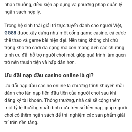
nhận thưởng, điều kiện áp dụng và phương pháp quản lý
ngân sách hợp lý.
Trong hệ sinh thái giải trí trực tuyến dành cho người Việt,
GG88
được xây dựng như một cổng game casino, cá cược
thể thao và game bài hiện đại. Nền tảng không chỉ chú
trọng kho trò chơi đa dạng mà còn mang đến các chương
trình ưu đãi hỗ trợ người chơi mới, giúp quá trình làm quen
trở nên thuận tiện và hấp dẫn hơn.
Ưu đãi nạp đầu casino online là gì?
Ưu đãi nạp đầu casino online là chương trình khuyến mãi
dành cho lần nạp tiền đầu tiên của người chơi sau khi
đăng ký tài khoản. Thông thường, nhà cái sẽ cộng thêm
một tỷ lệ thưởng nhất định dựa trên số tiền nạp, giúp người
chơi có thêm ngân sách để trải nghiệm các sản phẩm giải
trí trên nền tảng.