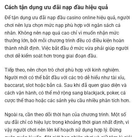
Cách tận dụng ưu đãi nạp đầu hiệu quả
Để tận dụng ưu đãi nạp đầu casino online hiệu quả, người
chơi nên lựa chọn mức nạp phù hợp với ngân sách cá
nhân. Không nên nạp quá cao chỉ vì muốn nhận mức
thưởng lớn, bởi mỗi chương trình đều có điều kiện hoàn
thành nhất định. Việc bắt đầu ở mức vừa phải giúp người
chơi dễ kiểm soát hơn trong giai đoạn đầu.
Tiếp theo, nên chọn trò chơi phù hợp với kinh nghiệm.
Người mới có thể bắt đầu với các trò dễ hiểu như tài xỉu,
baccarat, slot hoặc bắn cá. Sau khi đã quen giao diện và
cách vận hành, có thể mở rộng sang blackjack, poker, cá
cược thể thao hoặc các sảnh yêu cầu nhiều phân tích hơn.
Ngoài ra, cần theo dõi thời hạn của chương trình. Một số
ưu đãi chỉ có hiệu lực trong khoảng thời gian nhất định, vì
vậy người chơi nên lên kế hoạch sử dụng hợp lý. Đừng