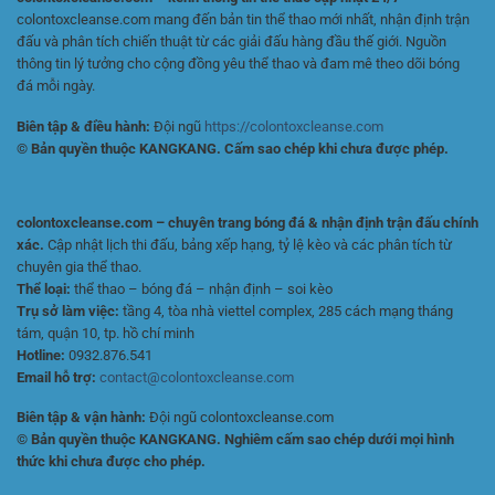
colontoxcleanse.com mang đến bản tin thể thao mới nhất, nhận định trận
đấu và phân tích chiến thuật từ các giải đấu hàng đầu thế giới. Nguồn
thông tin lý tưởng cho cộng đồng yêu thể thao và đam mê theo dõi bóng
đá mỗi ngày.
Biên tập & điều hành:
Đội ngũ
https://colontoxcleanse.com
© Bản quyền thuộc KANGKANG. Cấm sao chép khi chưa được phép.
colontoxcleanse.com – chuyên trang bóng đá & nhận định trận đấu chính
xác.
Cập nhật lịch thi đấu, bảng xếp hạng, tỷ lệ kèo và các phân tích từ
chuyên gia thể thao.
Thể loại:
thể thao – bóng đá – nhận định – soi kèo
Trụ sở làm việc:
tầng 4, tòa nhà viettel complex, 285 cách mạng tháng
tám, quận 10, tp. hồ chí minh
Hotline:
0932.876.541
Email hỗ trợ:
contact@colontoxcleanse.com
Biên tập & vận hành:
Đội ngũ colontoxcleanse.com
© Bản quyền thuộc KANGKANG. Nghiêm cấm sao chép dưới mọi hình
thức khi chưa được cho phép.