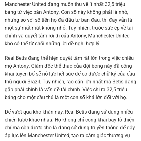
Manchester United đang muốn thu về ít nhất 32,5 triệu
bảng từ việc bán Antony. Con số này không phải là nhỏ,
nhưng so với số tiền họ đã đầu tư ban đầu, thì đây vẫn là
một sự mất mát không nhỏ. Tuy nhiên, trước sức ép về tài
chính và quyết tâm rời đi của Antony, Manchester United
khó có thể từ chối những lời đề nghị hợp lý.
Real Betis đang thể hiện quyết tâm rất lớn trong việc chiêu
mộ Antony. Giám đốc thể thao của đội bóng này đã công
khai tuyên bố sẽ nỗ lực hết sức để có được chữ ký của cầu
thủ người Brazil. Tuy nhiên, rào cản lớn nhất mà Betis đang
gặp phải chính là vấn đề tài chính. Việc chi ra 32,5 triệu
bảng cho một cầu thủ là một con số khá lớn đối với họ.
Để vượt qua khó khăn này, Real Betis đang sử dụng nhiều
chiến lược khác nhau. Họ không chỉ công khai bày tỏ thiện
chí mà còn được cho là đang sử dụng truyền thông để gây
áp lực lên Manchester United, tạo ra cảm giác thương vụ