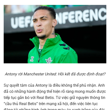
Antony rời Manchester United: Hồi kết đã được định đoạt?
Sự quyết tâm của Antony là điều không thể phủ nhận. Anh
đã có những hành động thể hiện rõ ràng mong muốn được
tiếp tục gắn bó với Real Betis. Từ việc giữ nguyên thông tin
“cầu thủ Real Betis” trên mạng xã hội, đến việc liên tục
đăng tải những hình ảnh trong màu áo xanh trắng của đội