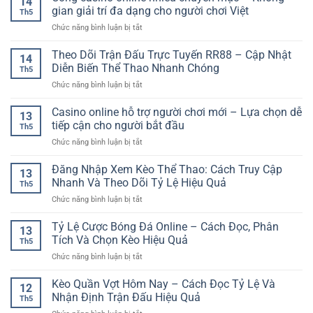
14
Ảo
Dân
gian giải trí đa dạng cho người chơi Việt
Tính
Th5
Online
Gian
Trên
ở
Chức năng bình luận bị tắt
Là
Hấp
Nền
Cổng
Gì?
Dẫn
Tảng
casino
Theo Dõi Trận Đấu Trực Tuyến RR88 – Cập Nhật
Cách
Trên
14
Online
online
Chơi
Diễn Biến Thể Thao Nhanh Chóng
Nền
Th5
nhiều
Và
Tảng
ở
Chức năng bình luận bị tắt
chuyên
Kinh
Trực
Theo
mục
Nghiệm
Tuyến
Dõi
Casino online hỗ trợ người chơi mới – Lựa chọn dễ
–
Tham
13
Trận
Không
tiếp cận cho người bắt đầu
Gia
Th5
Đấu
gian
Cho
ở
Chức năng bình luận bị tắt
Trực
giải
Người
Casino
Tuyến
trí
Mới
online
Đăng Nhập Xem Kèo Thể Thao: Cách Truy Cập
RR88
đa
13
hỗ
–
Nhanh Và Theo Dõi Tỷ Lệ Hiệu Quả
dạng
Th5
trợ
Cập
cho
ở
Chức năng bình luận bị tắt
người
Nhật
người
Đăng
chơi
Diễn
chơi
Nhập
Tỷ Lệ Cược Bóng Đá Online – Cách Đọc, Phân
mới
Biến
13
Việt
Xem
–
Tích Và Chọn Kèo Hiệu Quả
Thể
Th5
Kèo
Lựa
Thao
ở
Chức năng bình luận bị tắt
Thể
chọn
Nhanh
Tỷ
Thao:
dễ
Chóng
Lệ
Kèo Quần Vợt Hôm Nay – Cách Đọc Tỷ Lệ Và
Cách
tiếp
12
Cược
Truy
Nhận Định Trận Đấu Hiệu Quả
cận
Th5
Bóng
Cập
cho