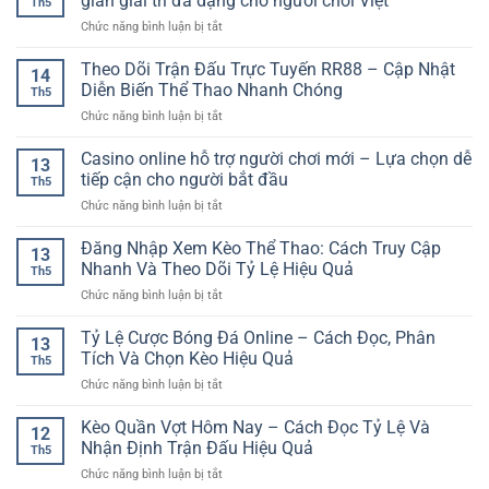
gian giải trí đa dạng cho người chơi Việt
Th5
Online
Gian
Trên
ở
Chức năng bình luận bị tắt
Là
Hấp
Nền
Cổng
Gì?
Dẫn
Tảng
casino
Theo Dõi Trận Đấu Trực Tuyến RR88 – Cập Nhật
Cách
Trên
14
Online
online
Chơi
Diễn Biến Thể Thao Nhanh Chóng
Nền
Th5
nhiều
Và
Tảng
ở
Chức năng bình luận bị tắt
chuyên
Kinh
Trực
Theo
mục
Nghiệm
Tuyến
Dõi
Casino online hỗ trợ người chơi mới – Lựa chọn dễ
–
Tham
13
Trận
Không
tiếp cận cho người bắt đầu
Gia
Th5
Đấu
gian
Cho
ở
Chức năng bình luận bị tắt
Trực
giải
Người
Casino
Tuyến
trí
Mới
online
Đăng Nhập Xem Kèo Thể Thao: Cách Truy Cập
RR88
đa
13
hỗ
–
Nhanh Và Theo Dõi Tỷ Lệ Hiệu Quả
dạng
Th5
trợ
Cập
cho
ở
Chức năng bình luận bị tắt
người
Nhật
người
Đăng
chơi
Diễn
chơi
Nhập
Tỷ Lệ Cược Bóng Đá Online – Cách Đọc, Phân
mới
Biến
13
Việt
Xem
–
Tích Và Chọn Kèo Hiệu Quả
Thể
Th5
Kèo
Lựa
Thao
ở
Chức năng bình luận bị tắt
Thể
chọn
Nhanh
Tỷ
Thao:
dễ
Chóng
Lệ
Kèo Quần Vợt Hôm Nay – Cách Đọc Tỷ Lệ Và
Cách
tiếp
12
Cược
Truy
Nhận Định Trận Đấu Hiệu Quả
cận
Th5
Bóng
Cập
cho
ở
Chức năng bình luận bị tắt
Đá
Nhanh
người