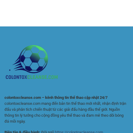
Kèo
Online
Và
bắt
Quần
–
Theo
đầu
Vợt
Cách
Dõi
Hôm
Đọc,
Tỷ
Nay
Phân
Lệ
–
Tích
Hiệu
Cách
Và
Quả
Đọc
Chọn
Tỷ
Kèo
Lệ
Hiệu
Và
Quả
Nhận
Định
Trận
Đấu
Hiệu
Quả
colontoxcleanse.com – kênh thông tin thể thao cập nhật 24/7
colontoxcleanse.com mang đến bản tin thể thao mới nhất, nhận định trận
đấu và phân tích chiến thuật từ các giải đấu hàng đầu thế giới. Nguồn
thông tin lý tưởng cho cộng đồng yêu thể thao và đam mê theo dõi bóng
đá mỗi ngày.
Biên tập & điều hành:
Đội ngũ
https://colontoxcleanse.com