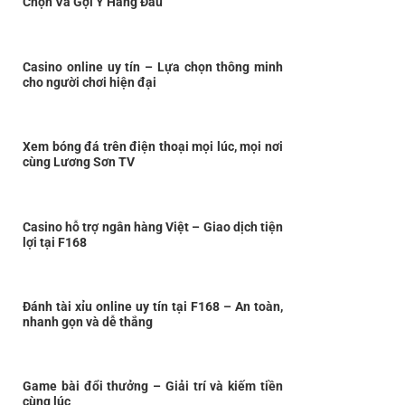
Chọn Và Gợi Ý Hàng Đầu
Casino online uy tín – Lựa chọn thông minh
cho người chơi hiện đại
Xem bóng đá trên điện thoại mọi lúc, mọi nơi
cùng Lương Sơn TV
Casino hỗ trợ ngân hàng Việt – Giao dịch tiện
lợi tại F168
Đánh tài xỉu online uy tín tại F168 – An toàn,
nhanh gọn và dễ thắng
Game bài đổi thưởng – Giải trí và kiếm tiền
cùng lúc