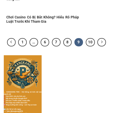
Chơi Casino Có Bị Bắt Không? Hiểu Rõ Pháp
Luật Trước Khi Tham Gia
1
…
6
7
8
9
10