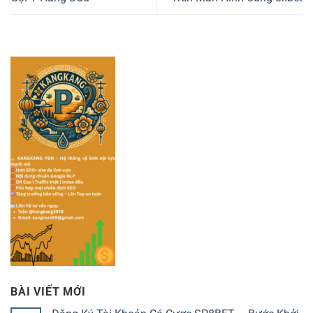
BÀI VIẾT MỚI