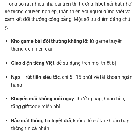
Trong số rất nhiều nhà cái trên thị trường,
hbet
nổi bật nhờ
hệ thống chuyên nghiệp, thân thiện với người dùng Việt và
cam kết đổi thưởng công bằng. Một số ưu điểm đáng chú
ý:
Kho game bài đổi thưởng khổng lồ
: từ game truyền
thống đến hiện đại
Giao diện tiếng Việt
, dễ sử dụng trên mọi thiết bị
Nạp – rút tiền siêu tốc
, chỉ 5–15 phút về tài khoản ngân
hàng
Khuyến mãi khủng mỗi ngày
: thưởng nạp, hoàn tiền,
tặng giftcode miễn phí
Bảo mật thông tin tuyệt đối
, không lộ số tài khoản hay
thông tin cá nhân