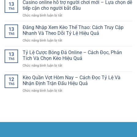
Dõi
Casino online hỗ trợ người chơi mới – Lựa chọn dễ
–
Tham
13
Trận
Không
tiếp cận cho người bắt đầu
Gia
Th5
Đấu
gian
Cho
ở
Chức năng bình luận bị tắt
Trực
giải
Người
Casino
Tuyến
trí
Mới
online
Đăng Nhập Xem Kèo Thể Thao: Cách Truy Cập
RR88
đa
13
hỗ
–
Nhanh Và Theo Dõi Tỷ Lệ Hiệu Quả
dạng
Th5
trợ
Cập
cho
ở
Chức năng bình luận bị tắt
người
Nhật
người
Đăng
chơi
Diễn
chơi
Nhập
Tỷ Lệ Cược Bóng Đá Online – Cách Đọc, Phân
mới
Biến
13
Việt
Xem
–
Tích Và Chọn Kèo Hiệu Quả
Thể
Th5
Kèo
Lựa
Thao
ở
Chức năng bình luận bị tắt
Thể
chọn
Nhanh
Tỷ
Thao:
dễ
Chóng
Lệ
Kèo Quần Vợt Hôm Nay – Cách Đọc Tỷ Lệ Và
Cách
tiếp
12
Cược
Truy
Nhận Định Trận Đấu Hiệu Quả
cận
Th5
Bóng
Cập
cho
ở
Chức năng bình luận bị tắt
Đá
Nhanh
người
Kèo
Online
Và
bắt
Quần
–
Theo
đầu
Vợt
Cách
Dõi
Hôm
Đọc,
Tỷ
Nay
Phân
Lệ
–
Tích
Hiệu
Cách
Và
Quả
Đọc
Chọn