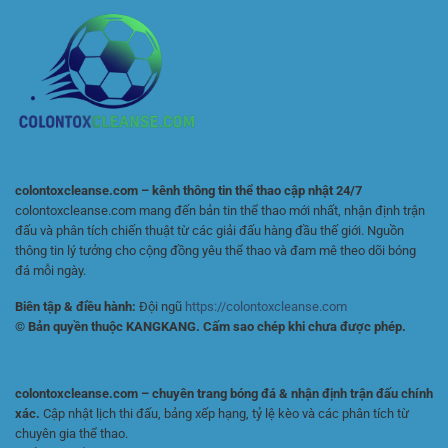
Tỷ
Kèo
Lệ
Hiệu
Và
Quả
Nhận
Định
Trận
Đấu
Hiệu
Quả
colontoxcleanse.com – kênh thông tin thể thao cập nhật 24/7
colontoxcleanse.com mang đến bản tin thể thao mới nhất, nhận định trận
đấu và phân tích chiến thuật từ các giải đấu hàng đầu thế giới. Nguồn
thông tin lý tưởng cho cộng đồng yêu thể thao và đam mê theo dõi bóng
đá mỗi ngày.
Biên tập & điều hành:
Đội ngũ
https://colontoxcleanse.com
© Bản quyền thuộc KANGKANG. Cấm sao chép khi chưa được phép.
colontoxcleanse.com – chuyên trang bóng đá & nhận định trận đấu chính
xác.
Cập nhật lịch thi đấu, bảng xếp hạng, tỷ lệ kèo và các phân tích từ
chuyên gia thể thao.