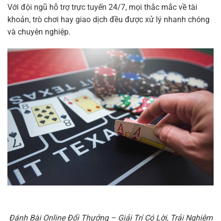
Với đội ngũ hỗ trợ trực tuyến 24/7, mọi thắc mắc về tài
khoản, trò chơi hay giao dịch đều được xử lý nhanh chóng
và chuyên nghiệp.
Đánh Bài Online Đổi Thưởng – Giải Trí Có Lời, Trải Nghiệm