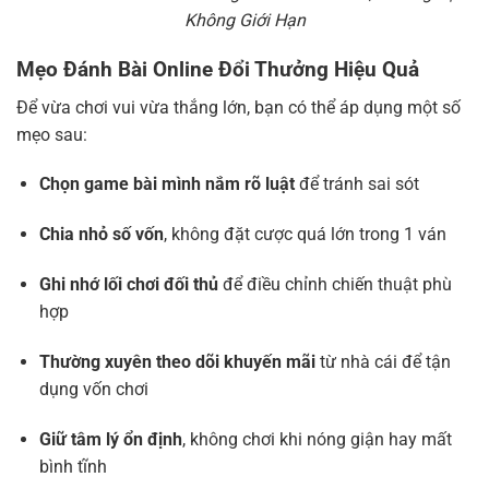
Không Giới Hạn
Mẹo Đánh Bài Online Đổi Thưởng Hiệu Quả
Để vừa chơi vui vừa thắng lớn, bạn có thể áp dụng một số
mẹo sau:
Chọn game bài mình nắm rõ luật
để tránh sai sót
Chia nhỏ số vốn
, không đặt cược quá lớn trong 1 ván
Ghi nhớ lối chơi đối thủ
để điều chỉnh chiến thuật phù
hợp
Thường xuyên theo dõi khuyến mãi
từ nhà cái để tận
dụng vốn chơi
Giữ tâm lý ổn định
, không chơi khi nóng giận hay mất
bình tĩnh