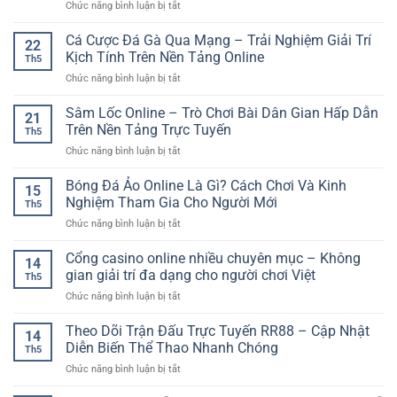
ở
Chức năng bình luận bị tắt
Hấp
Khởi
Trên
Kinh
Dẫn
Đầu
Di
Nghiệm
Cá Cược Đá Gà Qua Mạng – Trải Nghiệm Giải Trí
–
Hấp
22
Động
Chọn
Trải
Kịch Tính Trên Nền Tảng Online
Dẫn
Th5
Kèo
Nghiệm
Cho
ở
Chức năng bình luận bị tắt
Bóng
Giải
Người
Cá
Đá
Trí
Chơi
Cược
Sâm Lốc Online – Trò Chơi Bài Dân Gian Hấp Dẫn
Đêm
Đại
21
Mới
Đá
–
Trên Nền Tảng Trực Tuyến
Dương
Th5
Gà
Cách
Đầy
ở
Chức năng bình luận bị tắt
Qua
Phân
Sôi
Sâm
Mạng
Tích
Động
Lốc
Bóng Đá Ảo Online Là Gì? Cách Chơi Và Kinh
–
Tỉnh
15
Online
Trải
Nghiệm Tham Gia Cho Người Mới
Táo
Th5
–
Nghiệm
Và
ở
Chức năng bình luận bị tắt
Trò
Giải
Hiệu
Bóng
Chơi
Trí
Quả
Đá
Cổng casino online nhiều chuyên mục – Không
Bài
Kịch
14
Ảo
Dân
gian giải trí đa dạng cho người chơi Việt
Tính
Th5
Online
Gian
Trên
ở
Chức năng bình luận bị tắt
Là
Hấp
Nền
Cổng
Gì?
Dẫn
Tảng
casino
Theo Dõi Trận Đấu Trực Tuyến RR88 – Cập Nhật
Cách
Trên
14
Online
online
Chơi
Diễn Biến Thể Thao Nhanh Chóng
Nền
Th5
nhiều
Và
Tảng
ở
Chức năng bình luận bị tắt
chuyên
Kinh
Trực
Theo
mục
Nghiệm
Tuyến