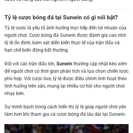
Tỷ lệ cược bóng đá tại Sunwin có gì nổi bật?
Tỷ lệ cược là yếu tố ảnh hưởng trực tiếp đến lợi nhuận của
người chơi. Cược bóng đá Sunwin được đánh giá cao nhờ
tỷ lệ ổn định, bám sát diễn biến thực tế của trận đấu và
hạn chế biến động bất thường.
Đối với các trận đấu lớn,
Sunwin
thường cập nhật kèo sớm
để người chơi có thời gian phân tích và lựa chọn chiến lược
phù hợp. Với cược live, tỷ lệ được điều chỉnh linh hoạt theo
tình huống trên sân, mang lại nhiều cơ hội cho người chơi
nhạy bén.
Sự minh bạch trong cách hiển thị tỷ lệ giúp người chơi yên
tâm hơn khi tham gia cá cược bóng đá lâu dài tại Sunwin.