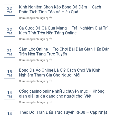
Bắn
Online
Nhanh
hơn
Cá
Kinh Nghiệm Chọn Kèo Bóng Đá Đêm – Cách
GG88
Và
22
Đổi
–
Phân Tích Tỉnh Táo Và Hiệu Quả
Tiện
Th5
Thưởng
Bước
Lợi
ở
Chức năng bình luận bị tắt
Hấp
Khởi
Trên
Kinh
Dẫn
Đầu
Di
Nghiệm
Cá Cược Đá Gà Qua Mạng – Trải Nghiệm Giải Trí
–
Hấp
22
Động
Chọn
Trải
Kịch Tính Trên Nền Tảng Online
Dẫn
Th5
Kèo
Nghiệm
Cho
ở
Chức năng bình luận bị tắt
Bóng
Giải
Người
Cá
Đá
Trí
Chơi
Cược
Sâm Lốc Online – Trò Chơi Bài Dân Gian Hấp Dẫn
Đêm
Đại
21
Mới
Đá
–
Trên Nền Tảng Trực Tuyến
Dương
Th5
Gà
Cách
Đầy
ở
Chức năng bình luận bị tắt
Qua
Phân
Sôi
Sâm
Mạng
Tích
Động
Lốc
Bóng Đá Ảo Online Là Gì? Cách Chơi Và Kinh
–
Tỉnh
15
Online
Trải
Nghiệm Tham Gia Cho Người Mới
Táo
Th5
–
Nghiệm
Và
ở
Chức năng bình luận bị tắt
Trò
Giải
Hiệu
Bóng
Chơi
Trí
Quả
Đá
Cổng casino online nhiều chuyên mục – Không
Bài
Kịch
14
Ảo
Dân
gian giải trí đa dạng cho người chơi Việt
Tính
Th5
Online
Gian
Trên
ở
Chức năng bình luận bị tắt
Là
Hấp
Nền
Cổng
Gì?
Dẫn
Tảng
casino
Theo Dõi Trận Đấu Trực Tuyến RR88 – Cập Nhật
Cách
Trên
14
Online