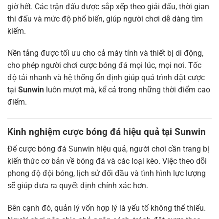
giờ hết. Các trận đấu được sắp xếp theo giải đấu, thời gian
thi đấu và mức độ phổ biến, giúp người chơi dễ dàng tìm
kiếm.
Nền tảng được tối ưu cho cả máy tính và thiết bị di động,
cho phép người chơi cược bóng đá mọi lúc, mọi nơi. Tốc
độ tải nhanh và hệ thống ổn định giúp quá trình đặt cược
tại
Sunwin
luôn mượt mà, kể cả trong những thời điểm cao
điểm.
Kinh nghiệm cược bóng đá hiệu quả tại Sunwin
Để cược bóng đá Sunwin hiệu quả, người chơi cần trang bị
kiến thức cơ bản về bóng đá và các loại kèo. Việc theo dõi
phong độ đội bóng, lịch sử đối đầu và tình hình lực lượng
sẽ giúp đưa ra quyết định chính xác hơn.
Bên cạnh đó, quản lý vốn hợp lý là yếu tố không thể thiếu.