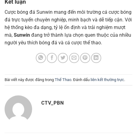
Kết luận
Cược bóng đá Sunwin mang đến môi trường cá cược bóng
đá trực tuyến chuyên nghiệp, minh bạch và dễ tiếp cận. Với
hệ thống kèo đa dạng, tỷ lệ ổn định và trải nghiệm mượt
mà,
Sunwin
đang trở thành lựa chọn quen thuộc của nhiều
người yêu thích bóng đá và cá cược thể thao.
Bài viết này được đăng trong
Thể Thao
. Đánh dấu
liên kết thường trực
.
CTV_PBN