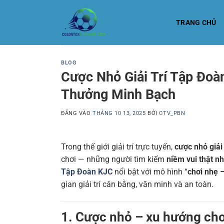
Bỏ
qua
TRANG CHỦ
nội
dung
BLOG
Cược Nhỏ Giải Trí Tập Đoà
Thưởng Minh Bạch
ĐĂNG VÀO
THÁNG 10 13, 2025
BỞI
CTV_PBN
Trong thế giới giải trí trực tuyến,
cược nhỏ giải 
chơi — những người tìm kiếm
niềm vui thật n
Tập Đoàn KJC
nổi bật với mô hình “
chơi nhẹ –
gian giải trí cân bằng, văn minh và an toàn.
1. Cược nhỏ – xu hướng chơ