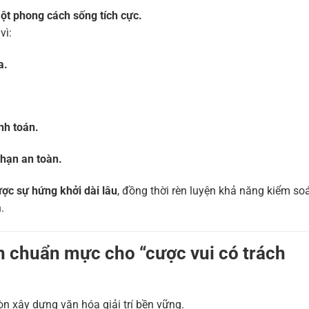
ột phong cách sống tích cực.
vì:
a.
ính toán.
 hạn an toàn.
ược sự hứng khởi dài lâu
, đồng thời rèn luyện khả năng kiểm so
.
h chuẩn mực cho “cược vui có trách
n xây dựng văn hóa giải trí bền vững.