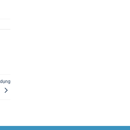
n dụng
8