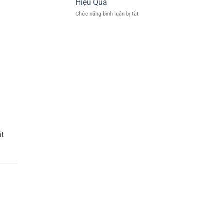
Hiệu Quả
Dõi
Online
Tỷ
–
ở
Chức năng bình luận bị tắt
Lệ
Cách
Kèo
Hiệu
Đọc,
Quần
Quả
Phân
Vợt
Tích
Hôm
Và
Nay
Chọn
–
Kèo
Cách
Hiệu
Đọc
Quả
Tỷ
Lệ
Và
Nhận
Định
Trận
át
Đấu
Hiệu
Quả