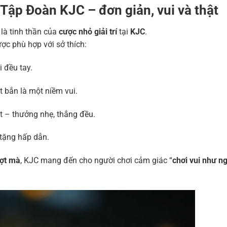
 Tập Đoàn KJC – đơn giản, vui và thật
là tinh thần của
cược nhỏ giải trí
tại
KJC
.
ợc phù hợp với sở thích:
 đều tay.
 bắn là một niềm vui.
t – thưởng nhẹ, thắng đều.
tặng hấp dẫn.
ượt mà
, KJC mang đến cho người chơi cảm giác “
chơi vui như ng