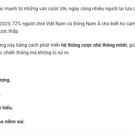
ác mạnh từ những ván cược lớn, ngày càng nhiều người lại lựa 
 2025
, 72% người chơi Việt Nam và Đông Nam Á cho biết họ cả
cược thấp.
ng này bằng cách phát triển
hệ thống cược nhỏ thông minh
, gi
c chiến thắng mà không lo rủi ro.
ượng.
.
ễ hiểu.
ào niềm vui.