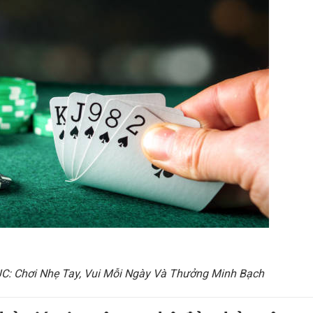
JC: Chơi Nhẹ Tay, Vui Mỗi Ngày Và Thưởng Minh Bạch