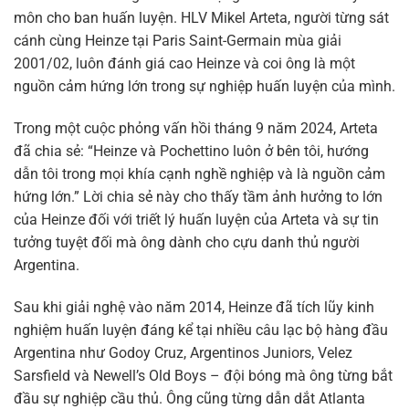
môn cho ban huấn luyện. HLV Mikel Arteta, người từng sát
cánh cùng Heinze tại Paris Saint-Germain mùa giải
2001/02, luôn đánh giá cao Heinze và coi ông là một
nguồn cảm hứng lớn trong sự nghiệp huấn luyện của mình.
Trong một cuộc phỏng vấn hồi tháng 9 năm 2024, Arteta
đã chia sẻ: “Heinze và Pochettino luôn ở bên tôi, hướng
dẫn tôi trong mọi khía cạnh nghề nghiệp và là nguồn cảm
hứng lớn.” Lời chia sẻ này cho thấy tầm ảnh hưởng to lớn
của Heinze đối với triết lý huấn luyện của Arteta và sự tin
tưởng tuyệt đối mà ông dành cho cựu danh thủ người
Argentina.
Sau khi giải nghệ vào năm 2014, Heinze đã tích lũy kinh
nghiệm huấn luyện đáng kể tại nhiều câu lạc bộ hàng đầu
Argentina như Godoy Cruz, Argentinos Juniors, Velez
Sarsfield và Newell’s Old Boys – đội bóng mà ông từng bắt
đầu sự nghiệp cầu thủ. Ông cũng từng dẫn dắt Atlanta