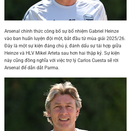
Arsenal chính thức công bố sự bổ nhiệm Gabriel Heinze
vào ban huấn luyện đội một, bắt đầu từ mùa giải 2025/26.
Đây là một sự kiện đáng chú ý, đánh dấu sự tái hợp giữa
Heinze và HLV Mikel Arteta sau hơn hai thập kỷ. Sự kiện
này cũng đồng nghĩa với việc trợ lý Carlos Cuesta sẽ rời
Arsenal để dẫn dắt Parma.