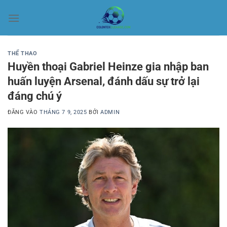
Bỏ
qua
nội
dung
THỂ THAO
Huyền thoại Gabriel Heinze gia nhập ban
huấn luyện Arsenal, đánh dấu sự trở lại
đáng chú ý
ĐĂNG VÀO
THÁNG 7 9, 2025
BỞI
ADMIN