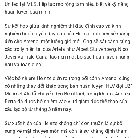
United tại MLS, tiếp tục mở rộng tầm hiểu biết và kỹ năng
huấn luyện của mình.
Sự kết hợp giữa kinh nghiệm thi đấu đỉnh cao và kinh
nghiệm huấn luyện dày dạn của Heinze hứa hẹn sẽ mang
đến cho Arsenal một luồng gió mới. Ông sẽ sát cánh cùng
các trợ lý hiện tại của Arteta như Albert Stuivenberg, Nico
Jover và Inaki Cana, tạo nên một bộ sậu huấn luyện hùng
hậu và toàn diện.
Việc bổ nhiệm Heinze diễn ra trong bối cảnh Arsenal cũng
có những thay đổi khác trong ban huấn luyện. HLV đội U21
Mehmet Ali đã chuyển đến Brentford, trong khi đó, Andrea
Berta đã được bổ nhiệm vào vị trí giám đốc thể thao của
câu lạc bộ từ tháng 3 năm nay.
Sự xuất hiện của Heinze không chỉ đơn thuần là sự bổ
sung về mặt chuyên môn mà còn là sự khẳng định tham