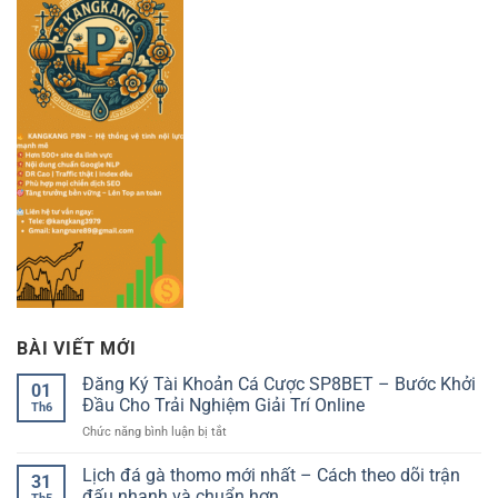
BÀI VIẾT MỚI
Đăng Ký Tài Khoản Cá Cược SP8BET – Bước Khởi
01
Đầu Cho Trải Nghiệm Giải Trí Online
Th6
ở
Chức năng bình luận bị tắt
Đăng
Ký
Lịch đá gà thomo mới nhất – Cách theo dõi trận
31
Tài
đấu nhanh và chuẩn hơn