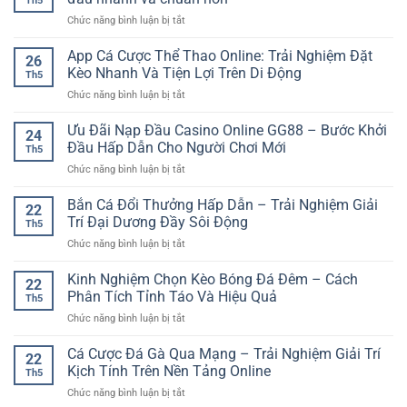
Th5
Khoản
ở
Chức năng bình luận bị tắt
Cá
Lịch
Cược
đá
App Cá Cược Thể Thao Online: Trải Nghiệm Đặt
SP8BET
26
gà
–
Kèo Nhanh Và Tiện Lợi Trên Di Động
Th5
thomo
Bước
ở
Chức năng bình luận bị tắt
mới
Khởi
App
nhất
Đầu
Cá
Ưu Đãi Nạp Đầu Casino Online GG88 – Bước Khởi
–
Cho
24
Cược
Cách
Đầu Hấp Dẫn Cho Người Chơi Mới
Trải
Th5
Thể
theo
Nghiệm
ở
Chức năng bình luận bị tắt
Thao
dõi
Giải
Ưu
Online:
trận
Trí
Đãi
Bắn Cá Đổi Thưởng Hấp Dẫn – Trải Nghiệm Giải
Trải
đấu
22
Online
Nạp
Nghiệm
Trí Đại Dương Đầy Sôi Động
nhanh
Th5
Đầu
Đặt
và
ở
Chức năng bình luận bị tắt
Casino
Kèo
chuẩn
Bắn
Online
Nhanh
hơn
Cá
Kinh Nghiệm Chọn Kèo Bóng Đá Đêm – Cách
GG88
Và
22
Đổi
–
Phân Tích Tỉnh Táo Và Hiệu Quả
Tiện
Th5
Thưởng
Bước
Lợi
ở
Chức năng bình luận bị tắt
Hấp
Khởi
Trên
Kinh
Dẫn
Đầu
Di
Nghiệm
Cá Cược Đá Gà Qua Mạng – Trải Nghiệm Giải Trí
–
Hấp
22
Động
Chọn
Trải
Kịch Tính Trên Nền Tảng Online
Dẫn
Th5
Kèo
Nghiệm
Cho
ở
Chức năng bình luận bị tắt
Bóng
Giải
Người