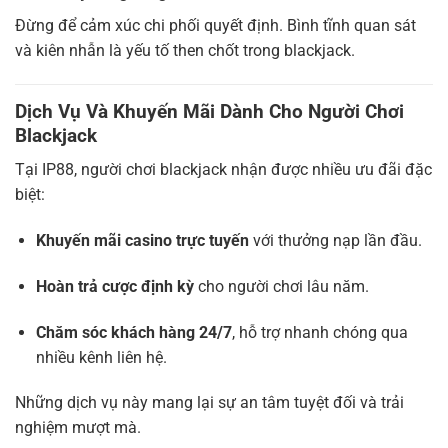
Đừng để cảm xúc chi phối quyết định. Bình tĩnh quan sát
và kiên nhẫn là yếu tố then chốt trong blackjack.
Dịch Vụ Và Khuyến Mãi Dành Cho Người Chơi
Blackjack
Tại IP88, người chơi blackjack nhận được nhiều ưu đãi đặc
biệt:
Khuyến mãi casino trực tuyến
với thưởng nạp lần đầu.
Hoàn trả cược định kỳ
cho người chơi lâu năm.
Chăm sóc khách hàng 24/7
, hỗ trợ nhanh chóng qua
nhiều kênh liên hệ.
Những dịch vụ này mang lại sự an tâm tuyệt đối và trải
nghiệm mượt mà.