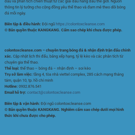
đấu và phân tích chiến thuật từ các giải đấu hàng đầu thế giới. Nguồn
thông tin lý tưởng cho cộng đồng yêu thể thao và đam mê theo dõi bóng
đá mỗi ngày.
Biên tập & điều hành:
Đội ngũ
https://colontoxcleanse.com
© Bản quyền thuộc KANGKANG. Cấm sao chép khi chưa được phép.
colontoxcleanse.com – chuyên trang bóng đá & nhận định trận đấu chính
xác.
Cập nhật lịch thi đấu, bảng xếp hạng, tỷ lệ kèo và các phân tích từ
chuyên gia thể thao.
Thể loại:
thể thao – bóng đá – nhận định – soi kèo
Trụ sở làm việc:
tầng 4, tòa nhà viettel complex, 285 cách mạng tháng
tám, quận 10, tp. hồ chí minh
Hotline:
0932.876.541
Email hỗ trợ:
contact@colontoxcleanse.com
Biên tập & vận hành:
Đội ngũ colontoxcleanse.com
© Bản quyền thuộc KANGKANG. Nghiêm cấm sao chép dưới mọi hình
thức khi chưa được cho phép.