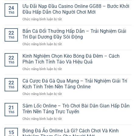
nhất
Đầu
Cá
Ưu Đãi Nạp Đầu Casino Online GG88 – Bước Khởi
–
Cho
24
Cược
Cách
Đầu Hấp Dẫn Cho Người Chơi Mới
Trải
Th5
Thể
theo
Nghiệm
ở
Chức năng bình luận bị tắt
Thao
dõi
Giải
Ưu
Online:
trận
Trí
Đãi
Bắn Cá Đổi Thưởng Hấp Dẫn – Trải Nghiệm Giải
Trải
đấu
22
Online
Nạp
Nghiệm
Trí Đại Dương Đầy Sôi Động
nhanh
Th5
Đầu
Đặt
và
ở
Chức năng bình luận bị tắt
Casino
Kèo
chuẩn
Bắn
Online
Nhanh
hơn
Cá
Kinh Nghiệm Chọn Kèo Bóng Đá Đêm – Cách
GG88
Và
22
Đổi
–
Phân Tích Tỉnh Táo Và Hiệu Quả
Tiện
Th5
Thưởng
Bước
Lợi
ở
Chức năng bình luận bị tắt
Hấp
Khởi
Trên
Kinh
Dẫn
Đầu
Di
Nghiệm
Cá Cược Đá Gà Qua Mạng – Trải Nghiệm Giải Trí
–
Hấp
22
Động
Chọn
Trải
Kịch Tính Trên Nền Tảng Online
Dẫn
Th5
Kèo
Nghiệm
Cho
ở
Chức năng bình luận bị tắt
Bóng
Giải
Người
Cá
Đá
Trí
Chơi
Cược
Sâm Lốc Online – Trò Chơi Bài Dân Gian Hấp Dẫn
Đêm
Đại
21
Mới
Đá
–
Trên Nền Tảng Trực Tuyến
Dương
Th5
Gà
Cách
Đầy
ở
Chức năng bình luận bị tắt
Qua
Phân
Sôi
Sâm
Mạng
Tích
Động
Lốc
Bóng Đá Ảo Online Là Gì? Cách Chơi Và Kinh
–
Tỉnh
15
Online
Trải
Táo