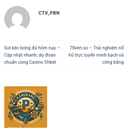
CTV_PBN
Soi kèo bóng đá hôm nay –
78win.so – Trải nghiệm nổ
Cập nhật nhanh, dự đoán
hũ trực tuyến minh bạch và
chuẩn cùng Casino Shbet
công bằng