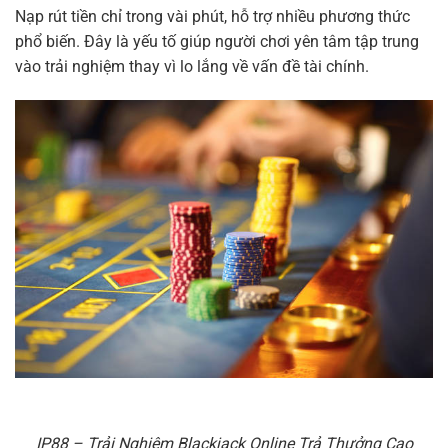
Nạp rút tiền chỉ trong vài phút, hỗ trợ nhiều phương thức
phổ biến. Đây là yếu tố giúp người chơi yên tâm tập trung
vào trải nghiệm thay vì lo lắng về vấn đề tài chính.
IP88 – Trải Nghiệm Blackjack Online Trả Thưởng Cao