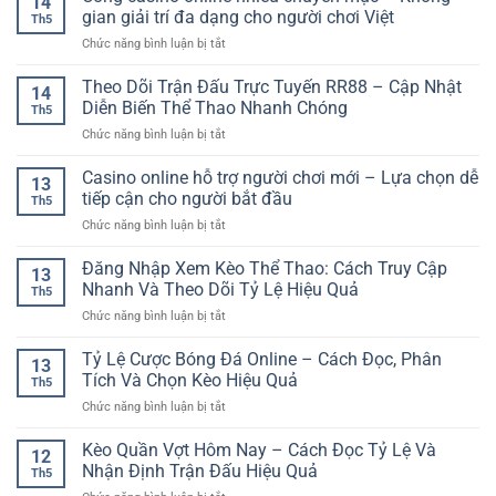
14
Ảo
Dân
gian giải trí đa dạng cho người chơi Việt
Tính
Th5
Online
Gian
Trên
ở
Chức năng bình luận bị tắt
Là
Hấp
Nền
Cổng
Gì?
Dẫn
Tảng
casino
Theo Dõi Trận Đấu Trực Tuyến RR88 – Cập Nhật
Cách
Trên
14
Online
online
Chơi
Diễn Biến Thể Thao Nhanh Chóng
Nền
Th5
nhiều
Và
Tảng
ở
Chức năng bình luận bị tắt
chuyên
Kinh
Trực
Theo
mục
Nghiệm
Tuyến
Dõi
Casino online hỗ trợ người chơi mới – Lựa chọn dễ
–
Tham
13
Trận
Không
tiếp cận cho người bắt đầu
Gia
Th5
Đấu
gian
Cho
ở
Chức năng bình luận bị tắt
Trực
giải
Người
Casino
Tuyến
trí
Mới
online
Đăng Nhập Xem Kèo Thể Thao: Cách Truy Cập
RR88
đa
13
hỗ
–
Nhanh Và Theo Dõi Tỷ Lệ Hiệu Quả
dạng
Th5
trợ
Cập
cho
ở
Chức năng bình luận bị tắt
người
Nhật
người
Đăng
chơi
Diễn
chơi
Nhập
Tỷ Lệ Cược Bóng Đá Online – Cách Đọc, Phân
mới
Biến
13
Việt
Xem
–
Tích Và Chọn Kèo Hiệu Quả
Thể
Th5
Kèo
Lựa
Thao
ở
Chức năng bình luận bị tắt
Thể
chọn
Nhanh
Tỷ
Thao:
dễ
Chóng
Lệ
Kèo Quần Vợt Hôm Nay – Cách Đọc Tỷ Lệ Và
Cách
tiếp
12
Cược
Truy
Nhận Định Trận Đấu Hiệu Quả
cận
Th5
Bóng
Cập
cho