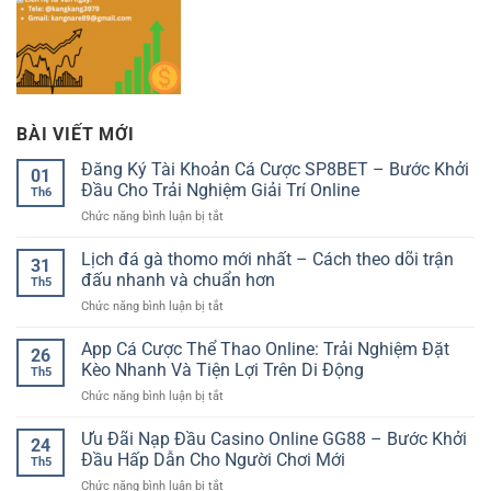
BÀI VIẾT MỚI
Đăng Ký Tài Khoản Cá Cược SP8BET – Bước Khởi
01
Đầu Cho Trải Nghiệm Giải Trí Online
Th6
ở
Chức năng bình luận bị tắt
Đăng
Ký
Lịch đá gà thomo mới nhất – Cách theo dõi trận
31
Tài
đấu nhanh và chuẩn hơn
Th5
Khoản
ở
Chức năng bình luận bị tắt
Cá
Lịch
Cược
đá
App Cá Cược Thể Thao Online: Trải Nghiệm Đặt
SP8BET
26
gà
–
Kèo Nhanh Và Tiện Lợi Trên Di Động
Th5
thomo
Bước
ở
Chức năng bình luận bị tắt
mới
Khởi
App
nhất
Đầu
Cá
Ưu Đãi Nạp Đầu Casino Online GG88 – Bước Khởi
–
Cho
24
Cược
Cách
Đầu Hấp Dẫn Cho Người Chơi Mới
Trải
Th5
Thể
theo
Nghiệm
ở
Chức năng bình luận bị tắt
Thao