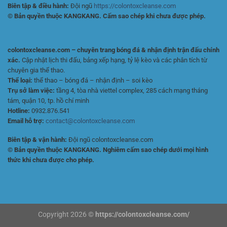
Biên tập & điều hành:
Đội ngũ
https://colontoxcleanse.com
© Bản quyền thuộc KANGKANG. Cấm sao chép khi chưa được phép.
colontoxcleanse.com – chuyên trang bóng đá & nhận định trận đấu chính
xác.
Cập nhật lịch thi đấu, bảng xếp hạng, tỷ lệ kèo và các phân tích từ
chuyên gia thể thao.
Thể loại:
thể thao – bóng đá – nhận định – soi kèo
Trụ sở làm việc:
tầng 4, tòa nhà viettel complex, 285 cách mạng tháng
tám, quận 10, tp. hồ chí minh
Hotline:
0932.876.541
Email hỗ trợ:
contact@colontoxcleanse.com
Biên tập & vận hành:
Đội ngũ colontoxcleanse.com
© Bản quyền thuộc KANGKANG. Nghiêm cấm sao chép dưới mọi hình
thức khi chưa được cho phép.
Copyright 2026 ©
https://colontoxcleanse.com/