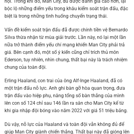
hội. Trong khi đó, Man City, dù được đánh giá cao hơn, lại
bộc lộ những điểm yếu trong khâu kiểm soát trận đấu, đặc
biệt là trong những tình huống chuyển trạng thái.
Vấn đề kiểm soát trận đấu đã được chính tiền vệ Bernardo
Silva thừa nhận từ mùa giải trước. Lần này, nó lại một lần
nữa trở thành điểm yếu chí mạng khiến Man City phải trả
giá. Bên cạnh đó, một số ý kiến cũng chỉ trích thủ môn
Ederson, tuy nhiên, nhìn chung, thất bại này là trách nhiệm
chung của toàn đội.
Erling Haaland, con trai của ông Alf-Inge Haaland, đã có
một trận đấu nỗ lực. Anh ghi bàn gỡ hòa quan trọng, đưa
trận đấu vào hiệp phụ, nâng tổng số bàn thắng của mình
lên con số 124 chỉ sau 146 lần ra sân cho Man City kể từ
khi gia nhập đội bóng vào năm 2022 với giá 51 triệu bảng.
Dù vậy, nỗ lực của Haaland và toàn đội vẫn không đủ để
giúp Man City giành chiến thắng. Thất bại này đã gióng lên