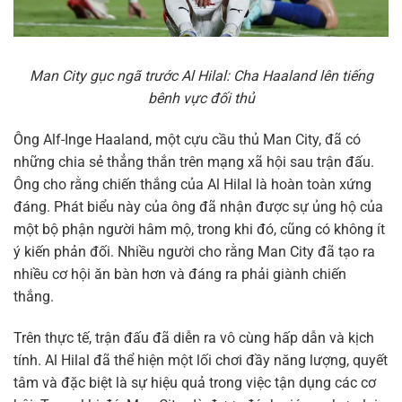
Man City gục ngã trước Al Hilal: Cha Haaland lên tiếng
bênh vực đối thủ
Ông Alf-Inge Haaland, một cựu cầu thủ Man City, đã có
những chia sẻ thẳng thắn trên mạng xã hội sau trận đấu.
Ông cho rằng chiến thắng của Al Hilal là hoàn toàn xứng
đáng. Phát biểu này của ông đã nhận được sự ủng hộ của
một bộ phận người hâm mộ, trong khi đó, cũng có không ít
ý kiến phản đối. Nhiều người cho rằng Man City đã tạo ra
nhiều cơ hội ăn bàn hơn và đáng ra phải giành chiến
thắng.
Trên thực tế, trận đấu đã diễn ra vô cùng hấp dẫn và kịch
tính. Al Hilal đã thể hiện một lối chơi đầy năng lượng, quyết
tâm và đặc biệt là sự hiệu quả trong việc tận dụng các cơ