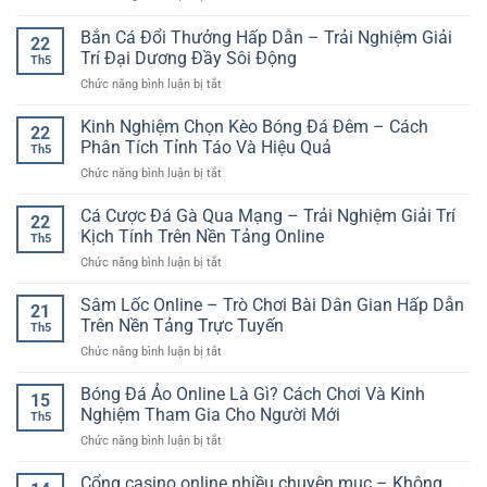
dõi
Giải
Ưu
Online:
trận
Trí
Đãi
Bắn Cá Đổi Thưởng Hấp Dẫn – Trải Nghiệm Giải
Trải
đấu
22
Online
Nạp
Nghiệm
Trí Đại Dương Đầy Sôi Động
nhanh
Th5
Đầu
Đặt
và
ở
Chức năng bình luận bị tắt
Casino
Kèo
chuẩn
Bắn
Online
Nhanh
hơn
Cá
Kinh Nghiệm Chọn Kèo Bóng Đá Đêm – Cách
GG88
Và
22
Đổi
–
Phân Tích Tỉnh Táo Và Hiệu Quả
Tiện
Th5
Thưởng
Bước
Lợi
ở
Chức năng bình luận bị tắt
Hấp
Khởi
Trên
Kinh
Dẫn
Đầu
Di
Nghiệm
Cá Cược Đá Gà Qua Mạng – Trải Nghiệm Giải Trí
–
Hấp
22
Động
Chọn
Trải
Kịch Tính Trên Nền Tảng Online
Dẫn
Th5
Kèo
Nghiệm
Cho
ở
Chức năng bình luận bị tắt
Bóng
Giải
Người
Cá
Đá
Trí
Chơi
Cược
Sâm Lốc Online – Trò Chơi Bài Dân Gian Hấp Dẫn
Đêm
Đại
21
Mới
Đá
–
Trên Nền Tảng Trực Tuyến
Dương
Th5
Gà
Cách
Đầy
ở
Chức năng bình luận bị tắt
Qua
Phân
Sôi
Sâm
Mạng
Tích
Động
Lốc
Bóng Đá Ảo Online Là Gì? Cách Chơi Và Kinh
–
Tỉnh
15
Online
Trải
Nghiệm Tham Gia Cho Người Mới
Táo
Th5
–
Nghiệm
Và
ở
Chức năng bình luận bị tắt
Trò
Giải
Hiệu
Bóng
Chơi
Trí
Quả
Đá
Cổng casino online nhiều chuyên mục – Không
Bài
Kịch