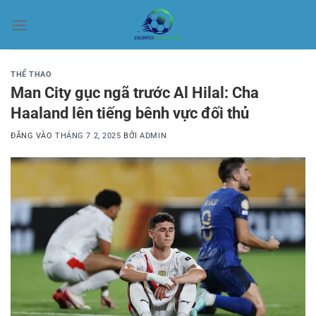
Bỏ
qua
nội
dung
THỂ THAO
Man City gục ngã trước Al Hilal: Cha
Haaland lên tiếng bênh vực đối thủ
ĐĂNG VÀO
THÁNG 7 2, 2025
BỞI
ADMIN