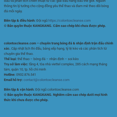
đấu và phân tích chiến thuật từ các giải đấu hàng đầu thế giới. Nguồn
thông tin lý tưởng cho cộng đồng yêu thể thao và đam mê theo dõi bóng
đá mỗi ngày.
Biên tập & điều hành:
Đội ngũ
https://colontoxcleanse.com
© Bản quyền thuộc KANGKANG. Cấm sao chép khi chưa được phép.
colontoxcleanse.com – chuyên trang bóng đá & nhận định trận đấu chính
xác.
Cập nhật lịch thi đấu, bảng xếp hạng, tỷ lệ kèo và các phân tích từ
chuyên gia thể thao.
Thể loại:
thể thao – bóng đá – nhận định – soi kèo
Trụ sở làm việc:
tầng 4, tòa nhà viettel complex, 285 cách mạng tháng
tám, quận 10, tp. hồ chí minh
Hotline:
0932.876.541
Email hỗ trợ:
contact@colontoxcleanse.com
Biên tập & vận hành:
Đội ngũ colontoxcleanse.com
© Bản quyền thuộc KANGKANG. Nghiêm cấm sao chép dưới mọi hình
thức khi chưa được cho phép.