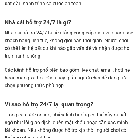
bắt đầu hành trình cá cược an toàn.
Nhà cái hỗ trợ 24/7 là gì?
Nhà cái hỗ trợ 24/7 là nền tảng cung cấp dịch vụ chăm sóc
khách hàng liên tục, không giới hạn thời gian. Người chơi
có thể liên hệ bất cứ khi nào gặp vấn đề và nhận được hỗ
trợ nhanh chóng.
Các kênh hỗ trợ phổ biến bao gồm live chat, email, hotline
hoặc mạng xã hội. Điều này giúp người chơi dễ dàng lựa
chọn phương thức phù hợp.
Vì sao hỗ trợ 24/7 lại quan trọng?
Trong cá cược online, nhiều tình huống có thể xảy ra bất
ngờ như lỗi giao dịch, quên mật khẩu hoặc cần xác minh
tài khoản. Nếu không được hỗ trợ kịp thời, người chơi có
thể gặp nhiều bất tiện.