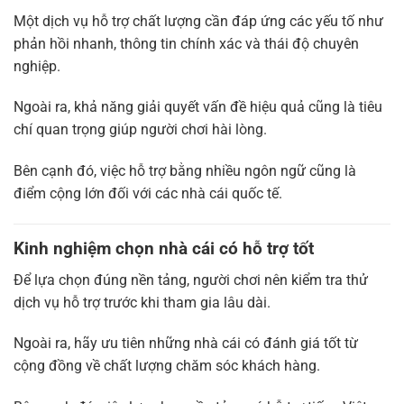
Một dịch vụ hỗ trợ chất lượng cần đáp ứng các yếu tố như
phản hồi nhanh, thông tin chính xác và thái độ chuyên
nghiệp.
Ngoài ra, khả năng giải quyết vấn đề hiệu quả cũng là tiêu
chí quan trọng giúp người chơi hài lòng.
Bên cạnh đó, việc hỗ trợ bằng nhiều ngôn ngữ cũng là
điểm cộng lớn đối với các nhà cái quốc tế.
Kinh nghiệm chọn nhà cái có hỗ trợ tốt
Để lựa chọn đúng nền tảng, người chơi nên kiểm tra thử
dịch vụ hỗ trợ trước khi tham gia lâu dài.
Ngoài ra, hãy ưu tiên những nhà cái có đánh giá tốt từ
cộng đồng về chất lượng chăm sóc khách hàng.