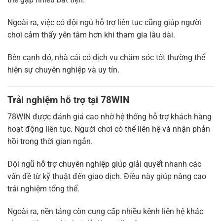
Ngoài ra, việc có đội ngũ hỗ trợ liên tục cũng giúp người
chơi cảm thấy yên tâm hơn khi tham gia lâu dài.
Bên cạnh đó, nhà cái có dịch vụ chăm sóc tốt thường thể
hiện sự chuyên nghiệp và uy tín.
Trải nghiệm hỗ trợ tại 78WIN
78WIN được đánh giá cao nhờ hệ thống hỗ trợ khách hàng
hoạt động liên tục. Người chơi có thể liên hệ và nhận phản
hồi trong thời gian ngắn.
Đội ngũ hỗ trợ chuyên nghiệp giúp giải quyết nhanh các
vấn đề từ kỹ thuật đến giao dịch. Điều này giúp nâng cao
trải nghiệm tổng thể.
Ngoài ra, nền tảng còn cung cấp nhiều kênh liên hệ khác