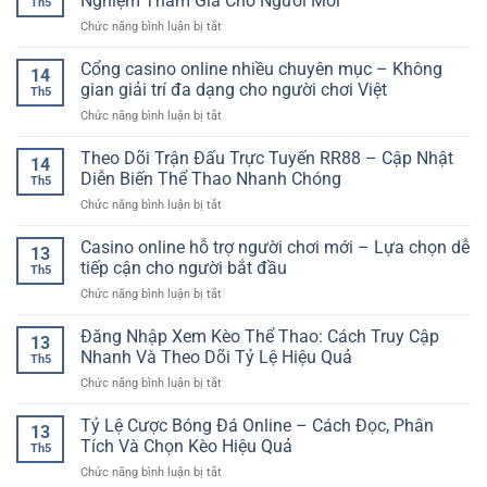
Nghiệm Tham Gia Cho Người Mới
Th5
–
Nghiệm
Và
ở
Chức năng bình luận bị tắt
Trò
Giải
Hiệu
Bóng
Chơi
Trí
Quả
Đá
Cổng casino online nhiều chuyên mục – Không
Bài
Kịch
14
Ảo
Dân
gian giải trí đa dạng cho người chơi Việt
Tính
Th5
Online
Gian
Trên
ở
Chức năng bình luận bị tắt
Là
Hấp
Nền
Cổng
Gì?
Dẫn
Tảng
casino
Theo Dõi Trận Đấu Trực Tuyến RR88 – Cập Nhật
Cách
Trên
14
Online
online
Chơi
Diễn Biến Thể Thao Nhanh Chóng
Nền
Th5
nhiều
Và
Tảng
ở
Chức năng bình luận bị tắt
chuyên
Kinh
Trực
Theo
mục
Nghiệm
Tuyến
Dõi
Casino online hỗ trợ người chơi mới – Lựa chọn dễ
–
Tham
13
Trận
Không
tiếp cận cho người bắt đầu
Gia
Th5
Đấu
gian
Cho
ở
Chức năng bình luận bị tắt
Trực
giải
Người
Casino
Tuyến
trí
Mới
online
Đăng Nhập Xem Kèo Thể Thao: Cách Truy Cập
RR88
đa
13
hỗ
–
Nhanh Và Theo Dõi Tỷ Lệ Hiệu Quả
dạng
Th5
trợ
Cập
cho
ở
Chức năng bình luận bị tắt
người
Nhật
người
Đăng
chơi
Diễn
chơi
Nhập
Tỷ Lệ Cược Bóng Đá Online – Cách Đọc, Phân
mới
Biến
13
Việt
Xem
–
Tích Và Chọn Kèo Hiệu Quả
Thể
Th5
Kèo
Lựa
Thao
ở
Chức năng bình luận bị tắt
Thể
chọn
Nhanh