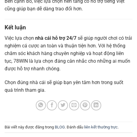
Bên cạnh đó, việc lựa chọn nền tảng có hỗ trợ tiếng Việt
cũng giúp bạn dễ dàng trao đổi hơn.
Kết luận
Việc lựa chọn
nhà cái hỗ trợ 24/7
sẽ giúp người chơi có trải
nghiệm cá cược an toàn và thuận tiện hơn. Với hệ thống
chăm sóc khách hàng chuyên nghiệp và hoạt động liên
tục, 78WIN là lựa chọn đáng cân nhắc cho những ai muốn
được hỗ trợ nhanh chóng.
Chọn đúng nhà cái sẽ giúp bạn yên tâm hơn trong suốt
quá trình tham gia.
Bài viết này được đăng trong
BLOG
. Đánh dấu
liên kết thường trực
.