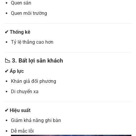
Quen sân
Quen môi trường
✔ Thống kê
Tỷ lệ thắng cao hơn
📉 3. Bất lợi sân khách
✔ Áp lực
Khán giả đối phương
Di chuyển xa
✔ Hiệu suất
Giảm khả năng ghi bàn
Dễ mắc lỗi