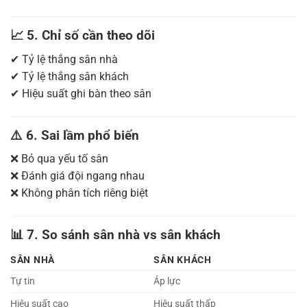
📈 5. Chỉ số cần theo dõi
✔ Tỷ lệ thắng sân nhà
✔ Tỷ lệ thắng sân khách
✔ Hiệu suất ghi bàn theo sân
⚠️ 6. Sai lầm phổ biến
❌ Bỏ qua yếu tố sân
❌ Đánh giá đội ngang nhau
❌ Không phân tích riêng biệt
📊 7. So sánh sân nhà vs sân khách
SÂN NHÀ
SÂN KHÁCH
Tự tin
Áp lực
Hiệu suất cao
Hiệu suất thấp