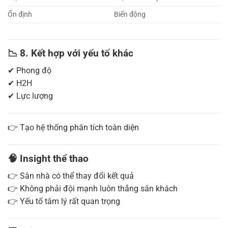
Ổn định
Biến động
📉 8. Kết hợp với yếu tố khác
✔ Phong độ
✔ H2H
✔ Lực lượng
👉 Tạo hệ thống phân tích toàn diện
🧠 Insight thể thao
👉 Sân nhà có thể thay đổi kết quả
👉 Không phải đội mạnh luôn thắng sân khách
👉 Yếu tố tâm lý rất quan trọng