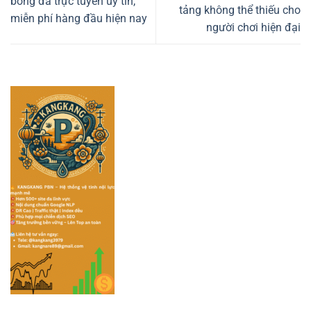
bóng đá trực tuyến uy tín,
tảng không thể thiếu cho
miễn phí hàng đầu hiện nay
người chơi hiện đại