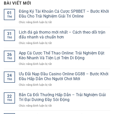
BÀI VIẾT MỚI
Đăng Ký Tài Khoản Cá Cược SP8BET – Bước Khởi
01
Đầu Cho Trải Nghiệm Giải Trí Online
Th6
ở
Chức năng bình luận bị tắt
Đăng
Ký
Lịch đá gà thomo mới nhất – Cách theo dõi trận
31
Tài
đấu nhanh và chuẩn hơn
Th5
Khoản
ở
Chức năng bình luận bị tắt
Cá
Lịch
Cược
đá
App Cá Cược Thể Thao Online: Trải Nghiệm Đặt
SP8BET
26
gà
–
Kèo Nhanh Và Tiện Lợi Trên Di Động
Th5
thomo
Bước
ở
Chức năng bình luận bị tắt
mới
Khởi
App
nhất
Đầu
Cá
Ưu Đãi Nạp Đầu Casino Online GG88 – Bước Khởi
–
Cho
24
Cược
Cách
Đầu Hấp Dẫn Cho Người Chơi Mới
Trải
Th5
Thể
theo
Nghiệm
ở
Chức năng bình luận bị tắt
Thao
dõi
Giải
Ưu
Online:
trận
Trí
Đãi
Bắn Cá Đổi Thưởng Hấp Dẫn – Trải Nghiệm Giải
Trải
đấu
22
Online
Nạp
Nghiệm
Trí Đại Dương Đầy Sôi Động
nhanh
Th5
Đầu
Đặt
và
ở
Chức năng bình luận bị tắt
Casino
Kèo
chuẩn
Bắn
Online
Nhanh
hơn