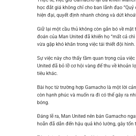
học đắt giá không chỉ cho ban lãnh đạo “Quỷ
hiện đại, quyết định nhanh chóng và dứt khoát
Giữ lại một cầu thủ không còn gắn bó về mặt ti
đoán của Man United đã khiến họ “mất cả chì l
vừa gặp khó khăn trong việc tái thiết đội hình.
Sự việc này cho thấy tầm quan trọng của việc
United đã bỏ lỡ cơ hội vàng để thu về khoản 
tiêu khác.
Bài học từ trường hợp Garnacho là một lời cản
còn hạnh phúc và muốn ra đi có thể gây ra nh
bóng.
Đáng lẽ ra, Man United nên bán Garnacho ngay t
hoãn đã dẫn đến hậu quả khó lường, gây tổn th