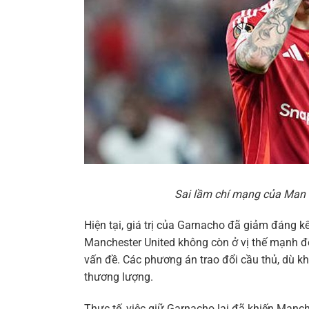
Sai lầm chí mạng của Man 
Hiện tại, giá trị của Garnacho đã giảm đáng 
Manchester United không còn ở vị thế mạnh 
vấn đề. Các phương án trao đổi cầu thủ, dù kh
thương lượng.
Thực tế, việc giữ Garnacho lại đã khiến Manc