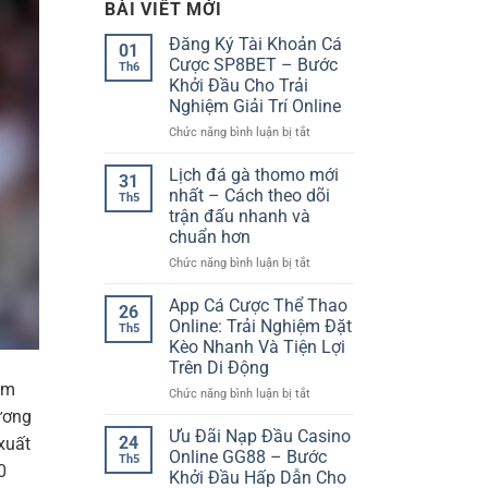
BÀI VIẾT MỚI
Đăng Ký Tài Khoản Cá
01
Cược SP8BET – Bước
Th6
Khởi Đầu Cho Trải
Nghiệm Giải Trí Online
ở
Chức năng bình luận bị tắt
Đăng
Ký
Lịch đá gà thomo mới
31
Tài
nhất – Cách theo dõi
Th5
Khoản
trận đấu nhanh và
Cá
chuẩn hơn
Cược
SP8BET
ở
Chức năng bình luận bị tắt
–
Lịch
Bước
đá
App Cá Cược Thể Thao
26
Khởi
gà
Online: Trải Nghiệm Đặt
Th5
Đầu
thomo
Kèo Nhanh Và Tiện Lợi
Cho
mới
Trên Di Động
Trải
nhất
êm
Nghiệm
–
ở
Chức năng bình luận bị tắt
Giải
Cách
App
tương
Trí
theo
Cá
Ưu Đãi Nạp Đầu Casino
24
 xuất
Online
dõi
Cược
Online GG88 – Bước
Th5
trận
Thể
0
Khởi Đầu Hấp Dẫn Cho
đấu
Thao