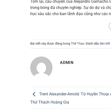
Tóm lại, câu chuyện của Alejandro Garnacho l
trong bóng đá chuyên nghiệp. Sự do dự và chậ
học sâu sắc cho ban lãnh đạo cũng như các n
Bài viết này được đăng trong
Thể Thao
. Đánh dấu
liên kết
ADMIN
Trent Alexander-Arnold: Từ Huyền Thoại 
Thử Thách Hoàng Gia