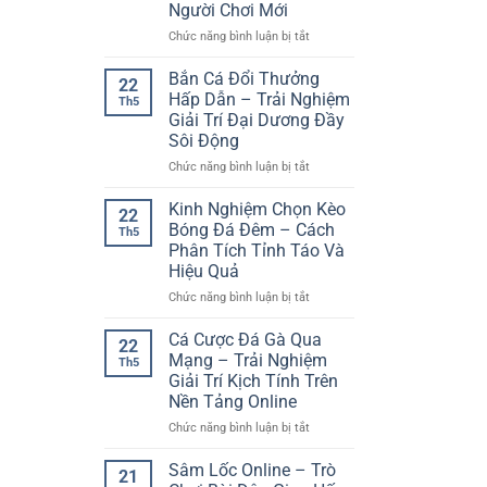
Người Chơi Mới
nhanh
Online:
và
Trải
ở
Chức năng bình luận bị tắt
chuẩn
Nghiệm
Ưu
hơn
Đặt
Đãi
Bắn Cá Đổi Thưởng
22
Kèo
Nạp
Hấp Dẫn – Trải Nghiệm
Th5
Nhanh
Đầu
Giải Trí Đại Dương Đầy
Và
Casino
Sôi Động
Tiện
Online
Lợi
GG88
ở
Chức năng bình luận bị tắt
Trên
–
Bắn
Di
Bước
Cá
Kinh Nghiệm Chọn Kèo
22
Động
Khởi
Đổi
Bóng Đá Đêm – Cách
Th5
Đầu
Thưởng
Phân Tích Tỉnh Táo Và
Hấp
Hấp
Hiệu Quả
Dẫn
Dẫn
Cho
–
ở
Chức năng bình luận bị tắt
Người
Trải
Kinh
Chơi
Nghiệm
Nghiệm
Cá Cược Đá Gà Qua
22
Mới
Giải
Chọn
Mạng – Trải Nghiệm
Th5
Trí
Kèo
Giải Trí Kịch Tính Trên
Đại
Bóng
Nền Tảng Online
Dương
Đá
Đầy
Đêm
ở
Chức năng bình luận bị tắt
Sôi
–
Cá
Động
Cách
Cược
Sâm Lốc Online – Trò
21
Phân
Đá