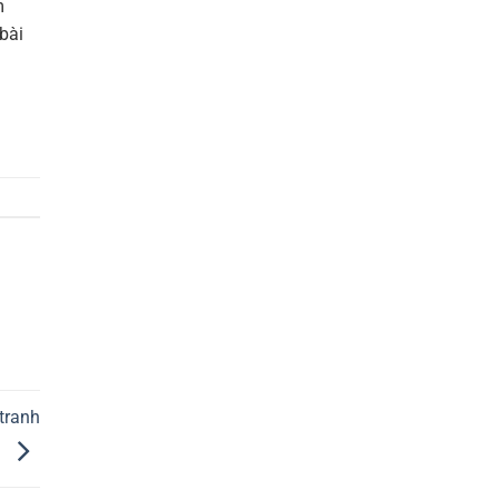
m
bài
tranh
e