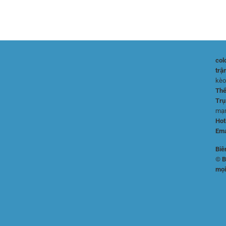
col
trậ
kèo
Thể
Trụ
mạn
Hot
Ema
Biê
© B
mọi