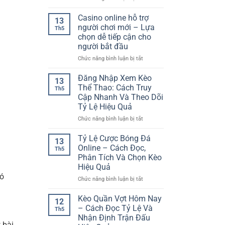
Mới
Không
Theo
gian
Dõi
Casino online hỗ trợ
13
giải
Trận
người chơi mới – Lựa
Th5
trí
Đấu
chọn dễ tiếp cận cho
đa
Trực
người bắt đầu
dạng
Tuyến
cho
RR88
ở
Chức năng bình luận bị tắt
người
–
Casino
chơi
Cập
online
Đăng Nhập Xem Kèo
13
Việt
Nhật
hỗ
Thể Thao: Cách Truy
Th5
Diễn
trợ
Cập Nhanh Và Theo Dõi
Biến
người
Tỷ Lệ Hiệu Quả
Thể
chơi
Thao
mới
ở
Chức năng bình luận bị tắt
Nhanh
–
Đăng
Chóng
Lựa
Nhập
Tỷ Lệ Cược Bóng Đá
13
chọn
Xem
Online – Cách Đọc,
Th5
dễ
Kèo
Phân Tích Và Chọn Kèo
tiếp
Thể
Hiệu Quả
cận
Thao:
có
cho
Cách
ở
Chức năng bình luận bị tắt
người
Truy
Tỷ
bắt
Cập
Lệ
Kèo Quần Vợt Hôm Nay
12
đầu
Nhanh
Cược
– Cách Đọc Tỷ Lệ Và
Th5
Và
Bóng
Nhận Định Trận Đấu
Theo
Đá
 bài