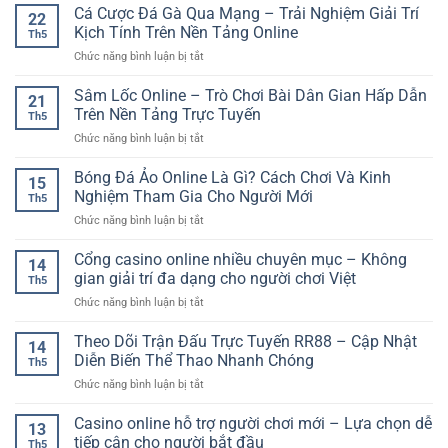
Nghiệm
Cá Cược Đá Gà Qua Mạng – Trải Nghiệm Giải Trí
–
Hấp
22
Động
Chọn
Trải
Kịch Tính Trên Nền Tảng Online
Dẫn
Th5
Kèo
Nghiệm
Cho
ở
Chức năng bình luận bị tắt
Bóng
Giải
Người
Cá
Đá
Trí
Chơi
Cược
Sâm Lốc Online – Trò Chơi Bài Dân Gian Hấp Dẫn
Đêm
Đại
21
Mới
Đá
–
Trên Nền Tảng Trực Tuyến
Dương
Th5
Gà
Cách
Đầy
ở
Chức năng bình luận bị tắt
Qua
Phân
Sôi
Sâm
Mạng
Tích
Động
Lốc
Bóng Đá Ảo Online Là Gì? Cách Chơi Và Kinh
–
Tỉnh
15
Online
Trải
Nghiệm Tham Gia Cho Người Mới
Táo
Th5
–
Nghiệm
Và
ở
Chức năng bình luận bị tắt
Trò
Giải
Hiệu
Bóng
Chơi
Trí
Quả
Đá
Cổng casino online nhiều chuyên mục – Không
Bài
Kịch
14
Ảo
Dân
gian giải trí đa dạng cho người chơi Việt
Tính
Th5
Online
Gian
Trên
ở
Chức năng bình luận bị tắt
Là
Hấp
Nền
Cổng
Gì?
Dẫn
Tảng
casino
Theo Dõi Trận Đấu Trực Tuyến RR88 – Cập Nhật
Cách
Trên
14
Online
online
Chơi
Diễn Biến Thể Thao Nhanh Chóng
Nền
Th5
nhiều
Và
Tảng
ở
Chức năng bình luận bị tắt
chuyên
Kinh
Trực
Theo
mục
Nghiệm
Tuyến
Dõi
Casino online hỗ trợ người chơi mới – Lựa chọn dễ
–
Tham
13
Trận
Không
tiếp cận cho người bắt đầu
Gia
Th5