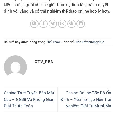
kiểm soát, người chơi sẽ giữ được sự tỉnh táo, tránh quyết
định vội vàng và có trải nghiệm thể thao online hợp lý hơn.
Bài viết này được đăng trong
Thể Thao
. Đánh dấu
liên kết thường trực
.
CTV_PBN
Casino Trực Tuyến Bảo Mật
Casino Online Tốc Độ Ổn
Cao – GG88 Và Không Gian
Định – Yếu Tố Tạo Nên Trải
Giải Trí An Toàn
Nghiệm Giải Trí Mượt Mà