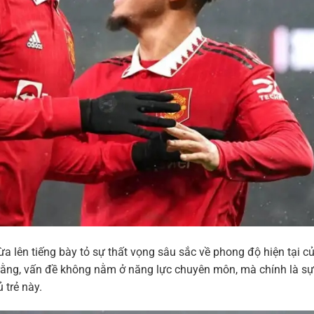
a lên tiếng bày tỏ sự thất vọng sâu sắc về phong độ hiện tại c
ằng, vấn đề không nằm ở năng lực chuyên môn, mà chính là sự
 trẻ này.