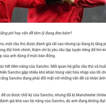
 lãng phí hay vấn đề tâm lý đang đeo bám?
ho, một cầu thủ được đánh giá rất cao nhưng lại đang bị lãng p
ong đội hình chính, thậm chí bị yêu cầu tập luyện riêng để tìm k
iệp của anh đang ở mức báo động.
hác hết tiềm năng của Sancho. Mối quan hệ giữa cầu thủ và hu
khiến Sancho gặp nhiều khó khăn trong việc hòa nhập vào lối ch
o rằng Sancho đang phải đối mặt với những vấn đề cá nhân ảnh
ng để có được chữ ký của Sancho, nhưng đã bị Manchester Unite
 đánh giá khá cao tài năng của Sancho, dù anh đang không đạt