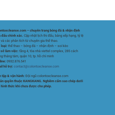
ontoxcleanse.com – chuyên trang bóng đá & nhận định
n đấu chính xác.
Cập nhật lịch thi đấu, bảng xếp hạng, tỷ lệ
 và các phân tích từ chuyên gia thể thao.
 loại:
thể thao – bóng đá – nhận định – soi kèo
 sở làm việc:
tầng 4, tòa nhà viettel complex, 285 cách
g tháng tám, quận 10, tp. hồ chí minh
line:
0932.876.541
il hỗ trợ:
contact@colontoxcleanse.com
n tập & vận hành:
Đội ngũ colontoxcleanse.com
ản quyền thuộc KANGKANG. Nghiêm cấm sao chép dưới
 hình thức khi chưa được cho phép.