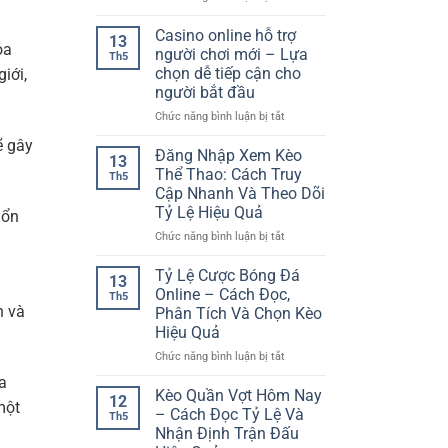
Mới
Không
Theo
gian
Dõi
Casino online hỗ trợ
13
giải
ỏa
Trận
người chơi mới – Lựa
Th5
trí
Đấu
chọn dễ tiếp cận cho
iới,
đa
Trực
người bắt đầu
dạng
Tuyến
cho
RR88
ở
Chức năng bình luận bị tắt
người
–
Casino
ẽ gây
chơi
Cập
online
Đăng Nhập Xem Kèo
13
Việt
Nhật
hỗ
Thể Thao: Cách Truy
Th5
Diễn
trợ
Cập Nhanh Và Theo Dõi
Biến
người
Tỷ Lệ Hiệu Quả
 ổn
Thể
chơi
Thao
mới
ở
Chức năng bình luận bị tắt
Nhanh
–
Đăng
Chóng
Lựa
Nhập
Tỷ Lệ Cược Bóng Đá
13
chọn
Xem
Online – Cách Đọc,
Th5
dễ
Kèo
n và
Phân Tích Và Chọn Kèo
tiếp
Thể
Hiệu Quả
cận
Thao:
cho
Cách
ở
Chức năng bình luận bị tắt
người
Truy
Tỷ
a
bắt
Cập
Lệ
Kèo Quần Vợt Hôm Nay
12
đầu
một
Nhanh
Cược
– Cách Đọc Tỷ Lệ Và
Th5
Và
Bóng
Nhận Định Trận Đấu
Theo
Đá