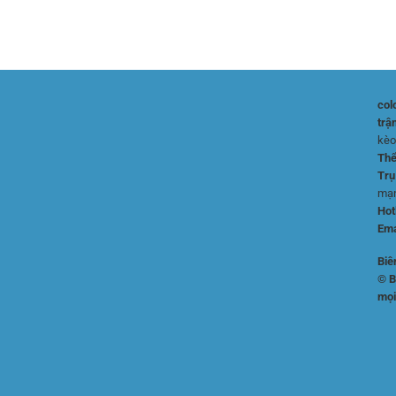
col
trậ
kèo
Thể
Trụ
mạn
Hot
Ema
Biê
© B
mọi