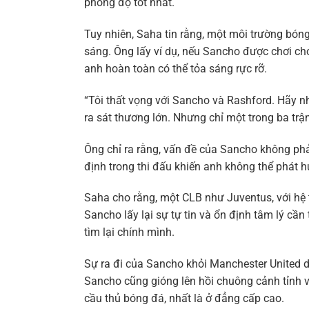
phong độ tốt nhất.
Tuy nhiên, Saha tin rằng, một môi trường bóng 
sáng. Ông lấy ví dụ, nếu Sancho được chơi cho
anh hoàn toàn có thể tỏa sáng rực rỡ.
“Tôi thất vọng với Sancho và Rashford. Hãy n
ra sát thương lớn. Nhưng chỉ một trong ba trậ
Ông chỉ ra rằng, vấn đề của Sancho không phải 
định trong thi đấu khiến anh không thể phát h
Saha cho rằng, một CLB như Juventus, với hệ t
Sancho lấy lại sự tự tin và ổn định tâm lý cần
tìm lại chính mình.
Sự ra đi của Sancho khỏi Manchester United d
Sancho cũng gióng lên hồi chuông cảnh tỉnh v
cầu thủ bóng đá, nhất là ở đẳng cấp cao.