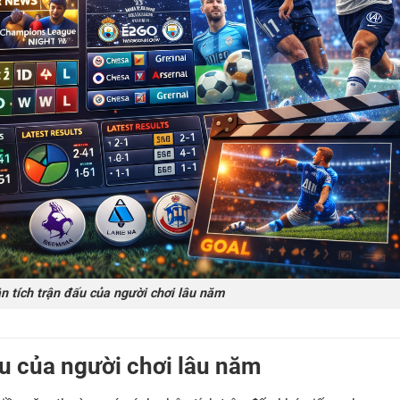
n tích trận đấu của người chơi lâu năm
ấu của người chơi lâu năm