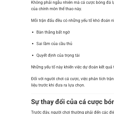
Không phải ngẫu nhiên mà cá cược bóng đá lạ
của chính môn thể thao này.
Mỗi trận đấu đều có những yếu tố khó đoán n
Bàn thắng bất ngờ
Sai lầm của cầu thủ
Quyết định của trọng tài
Những yếu tố này khiến việc dự đoán kết quả t
Đối với người chơi cá cược, việc phân tích tr
liệu trước khi đưa ra lựa chọn.
Sự thay đổi của cá cược bón
Trước đây, người chơi thường phải đến các đi