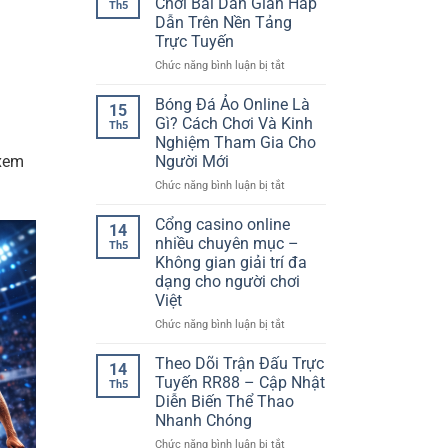
Chơi Bài Dân Gian Hấp
Th5
Tích
Gà
Dẫn Trên Nền Tảng
Tỉnh
Qua
Trực Tuyến
Táo
Mạng
Và
–
ở
Chức năng bình luận bị tắt
Hiệu
Trải
Sâm
Quả
Nghiệm
Lốc
Bóng Đá Ảo Online Là
15
Giải
Online
Gì? Cách Chơi Và Kinh
Th5
Trí
–
Nghiệm Tham Gia Cho
Kịch
Trò
 xem
Người Mới
Tính
Chơi
Trên
Bài
ở
Chức năng bình luận bị tắt
Nền
Dân
Bóng
Tảng
Gian
Đá
Cổng casino online
14
Online
Hấp
Ảo
nhiều chuyên mục –
Th5
Dẫn
Online
Không gian giải trí đa
Trên
Là
dạng cho người chơi
Nền
Gì?
Việt
Tảng
Cách
Trực
Chơi
ở
Chức năng bình luận bị tắt
Tuyến
Và
Cổng
Kinh
casino
Theo Dõi Trận Đấu Trực
14
Nghiệm
online
Tuyến RR88 – Cập Nhật
Th5
Tham
nhiều
Diễn Biến Thể Thao
Gia
chuyên
Nhanh Chóng
Cho
mục
Người
–
ở
Chức năng bình luận bị tắt