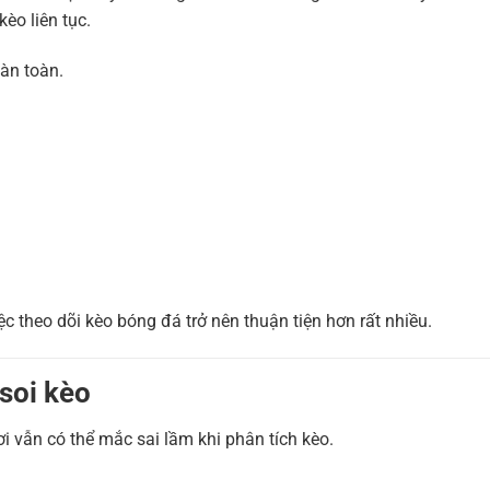
kèo liên tục.
oàn toàn.
c theo dõi kèo bóng đá trở nên thuận tiện hơn rất nhiều.
soi kèo
i vẫn có thể mắc sai lầm khi phân tích kèo.