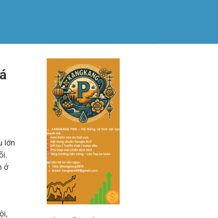
á
u lớn
õi.
n ở
ội,