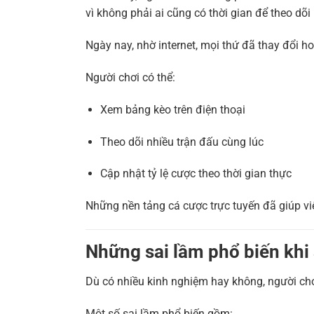
vì không phải ai cũng có thời gian để theo dõi 
Ngày nay, nhờ internet, mọi thứ đã thay đổi h
Người chơi có thể:
Xem bảng kèo trên điện thoại
Theo dõi nhiều trận đấu cùng lúc
Cập nhật tỷ lệ cược theo thời gian thực
Những nền tảng cá cược trực tuyến đã giúp việ
Những sai lầm phổ biến khi 
Dù có nhiều kinh nghiệm hay không, người chơ
Một số sai lầm phổ biến gồm: