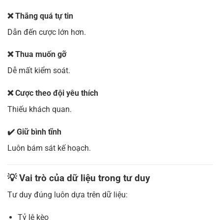
❌ Thắng quá tự tin
Dẫn đến cược lớn hơn.
❌ Thua muốn gỡ
Dễ mất kiểm soát.
❌ Cược theo đội yêu thích
Thiếu khách quan.
✔️ Giữ bình tĩnh
Luôn bám sát kế hoạch.
💡 Vai trò của dữ liệu trong tư duy
Tư duy đúng luôn dựa trên dữ liệu:
Tỷ lệ kèo