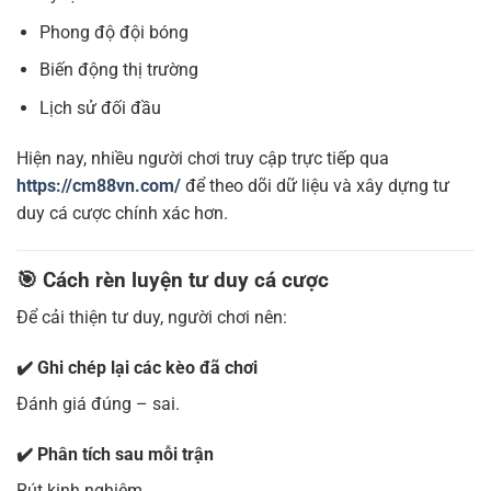
Phong độ đội bóng
Biến động thị trường
Lịch sử đối đầu
Hiện nay, nhiều người chơi truy cập trực tiếp qua
https://cm88vn.com/
để theo dõi dữ liệu và xây dựng tư
duy cá cược chính xác hơn.
🎯 Cách rèn luyện tư duy cá cược
Để cải thiện tư duy, người chơi nên:
✔️ Ghi chép lại các kèo đã chơi
Đánh giá đúng – sai.
✔️ Phân tích sau mỗi trận
Rút kinh nghiệm.