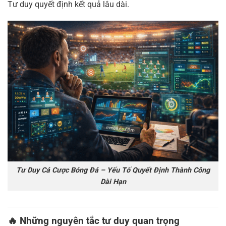
Tư duy quyết định kết quả lâu dài.
Tư Duy Cá Cược Bóng Đá – Yếu Tố Quyết Định Thành Công
Dài Hạn
🔥 Những nguyên tắc tư duy quan trọng