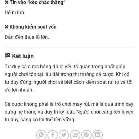
❌ Tin vào “kèo chắc thắng”
Dễ bị lừa.
❌ Không kiểm soát vốn
Dẫn đến thua lỗ lớn.
🏁 Kết luận
Tư duy cá cược bóng đá là yếu tố quan trọng nhất giúp
người chơi tồn tại lâu dài trong thị trường cá cược. Khi có
tư duy đúng, người chơi sẽ biết cách kiểm soát rủi ro và tối
ưu lợi nhuận.
Cá cược không phải là trò chơi may rủi, mà là quá trình xây
dựng hệ thống và duy trì kỷ luật. Người chơi càng rèn luyện
tư duy, càng có lợi thế bền vững.