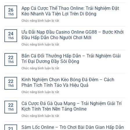
Lịch
Cược
đá
App Cá Cược Thể Thao Online: Trải Nghiệm Đặt
SP8BET
26
gà
–
Kèo Nhanh Và Tiện Lợi Trên Di Động
Th5
thomo
Bước
ở
Chức năng bình luận bị tắt
mới
Khởi
App
nhất
Đầu
Cá
Ưu Đãi Nạp Đầu Casino Online GG88 – Bước Khởi
–
Cho
24
Cược
Cách
Đầu Hấp Dẫn Cho Người Chơi Mới
Trải
Th5
Thể
theo
Nghiệm
ở
Chức năng bình luận bị tắt
Thao
dõi
Giải
Ưu
Online:
trận
Trí
Đãi
Bắn Cá Đổi Thưởng Hấp Dẫn – Trải Nghiệm Giải
Trải
đấu
22
Online
Nạp
Nghiệm
Trí Đại Dương Đầy Sôi Động
nhanh
Th5
Đầu
Đặt
và
ở
Chức năng bình luận bị tắt
Casino
Kèo
chuẩn
Bắn
Online
Nhanh
hơn
Cá
Kinh Nghiệm Chọn Kèo Bóng Đá Đêm – Cách
GG88
Và
22
Đổi
–
Phân Tích Tỉnh Táo Và Hiệu Quả
Tiện
Th5
Thưởng
Bước
Lợi
ở
Chức năng bình luận bị tắt
Hấp
Khởi
Trên
Kinh
Dẫn
Đầu
Di
Nghiệm
Cá Cược Đá Gà Qua Mạng – Trải Nghiệm Giải Trí
–
Hấp
22
Động
Chọn
Trải
Kịch Tính Trên Nền Tảng Online
Dẫn
Th5
Kèo
Nghiệm
Cho
ở
Chức năng bình luận bị tắt
Bóng
Giải
Người
Cá
Đá
Trí
Chơi
Cược
Sâm Lốc Online – Trò Chơi Bài Dân Gian Hấp Dẫn
Đêm
Đại
21
Mới