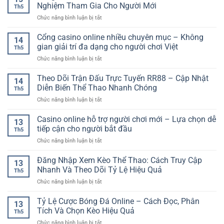
Online
Trải
Nghiệm Tham Gia Cho Người Mới
Táo
Th5
–
Nghiệm
Và
ở
Chức năng bình luận bị tắt
Trò
Giải
Hiệu
Bóng
Chơi
Trí
Quả
Đá
Cổng casino online nhiều chuyên mục – Không
Bài
Kịch
14
Ảo
Dân
gian giải trí đa dạng cho người chơi Việt
Tính
Th5
Online
Gian
Trên
ở
Chức năng bình luận bị tắt
Là
Hấp
Nền
Cổng
Gì?
Dẫn
Tảng
casino
Theo Dõi Trận Đấu Trực Tuyến RR88 – Cập Nhật
Cách
Trên
14
Online
online
Chơi
Diễn Biến Thể Thao Nhanh Chóng
Nền
Th5
nhiều
Và
Tảng
ở
Chức năng bình luận bị tắt
chuyên
Kinh
Trực
Theo
mục
Nghiệm
Tuyến
Dõi
Casino online hỗ trợ người chơi mới – Lựa chọn dễ
–
Tham
13
Trận
Không
tiếp cận cho người bắt đầu
Gia
Th5
Đấu
gian
Cho
ở
Chức năng bình luận bị tắt
Trực
giải
Người
Casino
Tuyến
trí
Mới
online
Đăng Nhập Xem Kèo Thể Thao: Cách Truy Cập
RR88
đa
13
hỗ
–
Nhanh Và Theo Dõi Tỷ Lệ Hiệu Quả
dạng
Th5
trợ
Cập
cho
ở
Chức năng bình luận bị tắt
người
Nhật
người
Đăng
chơi
Diễn
chơi
Nhập
Tỷ Lệ Cược Bóng Đá Online – Cách Đọc, Phân
mới
Biến
13
Việt
Xem
–
Tích Và Chọn Kèo Hiệu Quả
Thể
Th5
Kèo
Lựa
Thao
ở
Chức năng bình luận bị tắt
Thể