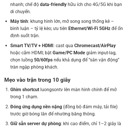
nhanh; chế độ
data-friendly
hữu ích cho 4G/5G khi bạn
di chuyển.
Máy tính
: khung hình lớn, mở song song thống kê –
bình luận – tỷ lệ kèo; ưu tiên
Ethernet/Wi-Fi 5GHz
để ổn
định suốt trận.
Smart TV/TV + HDMI
: cast qua
Chromecast/AirPlay
hoặc cắm HDMI; bật
Game/PC Mode
giảm input-lag,
chọn luồng
50/60fps
nếu khả dụng để “sân vận động”
tràn ngập phòng khách.
Mẹo vào trận trong 10 giây
Ghim shortcut
luongsontv lên màn hình chính để mở
trong 1 chạm.
Đóng ứng dụng nền nặng
(đồng bộ đám mây, tải file)
trước giờ bóng lăn để nhường băng thông.
Giữ sẵn server dự phòng
: khi cao điểm, chỉ 1–2 giây là