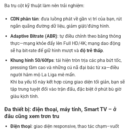
Ba trụ cột kỹ thuật làm nên trải nghiệm:
CDN phân tán
: đưa luồng phát về gần vị trí của bạn, rút
ngắn quãng đường dữ liệu, giảm giật/đứng hình.
Adaptive Bitrate (ABR)
: tự điều chỉnh theo băng thông
thực—mạng khỏe đẩy lên Full HD/4K; mạng dao động
sẽ hạ bit-rate để giữ hình mượt và
độ trễ thấp
.
Khung hình 50/60fps
: tái hiện tròn trịa các pha bứt tốc,
pressing tầm cao và những cú nã đại bác từ xa—điều
người hâm mộ La Liga mê mẩn.
Khi ba yếu tố này kết hợp cùng giao diện tối giản, bạn sẽ
tập trung tuyệt đối vào trận đấu, đặc biệt ở phút bù giờ
giàu kịch tính.
Đa thiết bị: điện thoại, máy tính, Smart TV – ở
đâu cũng xem trơn tru
Điện thoại
: giao diện responsive, thao tác chạm–vuốt