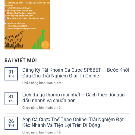
BÀI VIẾT MỚI
Đăng Ký Tài Khoản Cá Cược SP8BET – Bước Khởi
01
Đầu Cho Trải Nghiệm Giải Trí Online
Th6
ở
Chức năng bình luận bị tắt
Đăng
Ký
Lịch đá gà thomo mới nhất – Cách theo dõi trận
31
Tài
đấu nhanh và chuẩn hơn
Th5
Khoản
ở
Chức năng bình luận bị tắt
Cá
Lịch
Cược
đá
App Cá Cược Thể Thao Online: Trải Nghiệm Đặt
SP8BET
26
gà
–
Kèo Nhanh Và Tiện Lợi Trên Di Động
Th5
thomo
Bước
ở
Chức năng bình luận bị tắt
mới
Khởi