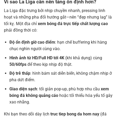
Vì sao La Liga cần nền tảng ổn định hơn?
La Liga đặc trưng bởi nhịp chuyền nhanh, pressing linh
hoạt và những pha đổi hướng gắt—nên “đẹp nhưng lag” là
tối kỵ. Một địa chỉ
xem bóng đá trực tiếp chất lượng cao
phải đồng thời có:
Độ ổn định giờ cao điểm
: hạn chế buffering khi hàng
chục nghìn người cùng vào.
Hình ảnh từ HD/Full HD tới 4K
(khi khả dụng) cùng
50/60fps
để theo kịp nhịp độ thật.
Độ trễ thấp
: hình bám sát diễn biến, không chậm nhịp ở
pha dứt điểm.
Giao diện sạch
: tối giản pop-up, phù hợp nhu cầu
xem
bóng đá không quảng cáo
hoặc tối thiểu hóa yếu tố gây
xao nhãng.
Khi bạn theo dõi dày lịch
truc tiep bong da hom nay
(đá