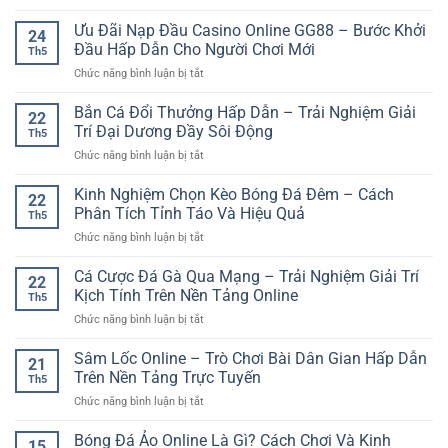
App
nhất
Đầu
Cá
Ưu Đãi Nạp Đầu Casino Online GG88 – Bước Khởi
–
Cho
24
Cược
Cách
Đầu Hấp Dẫn Cho Người Chơi Mới
Trải
Th5
Thể
theo
Nghiệm
ở
Chức năng bình luận bị tắt
Thao
dõi
Giải
Ưu
Online:
trận
Trí
Đãi
Bắn Cá Đổi Thưởng Hấp Dẫn – Trải Nghiệm Giải
Trải
đấu
22
Online
Nạp
Nghiệm
Trí Đại Dương Đầy Sôi Động
nhanh
Th5
Đầu
Đặt
và
ở
Chức năng bình luận bị tắt
Casino
Kèo
chuẩn
Bắn
Online
Nhanh
hơn
Cá
Kinh Nghiệm Chọn Kèo Bóng Đá Đêm – Cách
GG88
Và
22
Đổi
–
Phân Tích Tỉnh Táo Và Hiệu Quả
Tiện
Th5
Thưởng
Bước
Lợi
ở
Chức năng bình luận bị tắt
Hấp
Khởi
Trên
Kinh
Dẫn
Đầu
Di
Nghiệm
Cá Cược Đá Gà Qua Mạng – Trải Nghiệm Giải Trí
–
Hấp
22
Động
Chọn
Trải
Kịch Tính Trên Nền Tảng Online
Dẫn
Th5
Kèo
Nghiệm
Cho
ở
Chức năng bình luận bị tắt
Bóng
Giải
Người
Cá
Đá
Trí
Chơi
Cược
Sâm Lốc Online – Trò Chơi Bài Dân Gian Hấp Dẫn
Đêm
Đại
21
Mới
Đá
–
Trên Nền Tảng Trực Tuyến
Dương
Th5
Gà
Cách
Đầy
ở
Chức năng bình luận bị tắt
Qua
Phân
Sôi
Sâm
Mạng
Tích
Động
Lốc
Bóng Đá Ảo Online Là Gì? Cách Chơi Và Kinh
–
Tỉnh
15