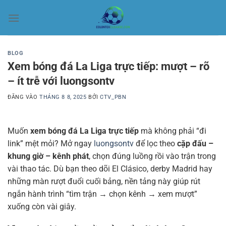
Bỏ
qua
nội
dung
BLOG
Xem bóng đá La Liga trực tiếp: mượt – rõ
– ít trễ với luongsontv
ĐĂNG VÀO
THÁNG 8 8, 2025
BỞI
CTV_PBN
Muốn
xem bóng đá La Liga trực tiếp
mà không phải “đi
link” mệt mỏi? Mở ngay
luongsontv
để lọc theo
cặp đấu –
khung giờ – kênh phát
, chọn đúng luồng rồi vào trận trong
vài thao tác. Dù bạn theo dõi El Clásico, derby Madrid hay
những màn rượt đuổi cuối bảng, nền tảng này giúp rút
ngắn hành trình “tìm trận → chọn kênh → xem mượt”
xuống còn vài giây.