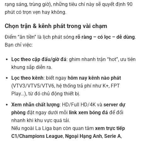
rạng sáng, trùng giờ), những tiêu chí này sẽ quyết định 90
phút có trọn vẹn hay không.
Chọn trận & kênh phát trong vài chạm
Điểm “ăn tiền” là lịch phát sóng
rõ ràng – có lọc – dễ dùng
.
Bạn chỉ việc:
Lọc theo cặp đấu/giờ đá
: ghim nhanh trận “hot”, ưu tiên
khung sắp diễn ra.
Lọc theo kênh
: biết ngay
hôm nay kênh nào phát
(VTV3/VTV5/VTV6, hệ thống trả phí như K+, FPT
Play…), từ đó chủ động thiết bị.
Xem nhãn chất lượng
: HD/Full HD/4K và
server dự
phòng
đặt ngay dưới mỗi
link xem bóng đá
để đổi
nhanh khi khu vực quá tải.
Nếu ngoài La Liga bạn còn quan tâm
xem trực tiếp
C1/Champions League
,
Ngoại Hạng Anh
,
Serie A
,