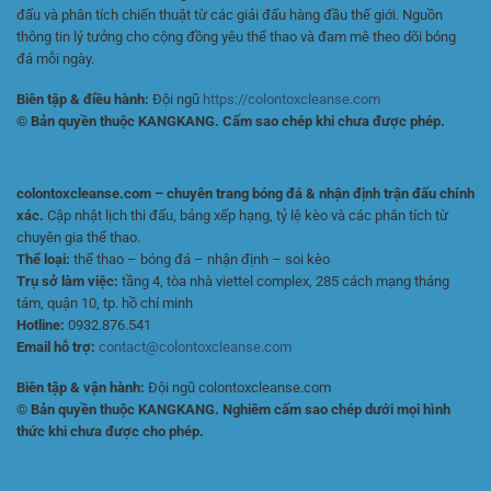
đấu và phân tích chiến thuật từ các giải đấu hàng đầu thế giới. Nguồn
thông tin lý tưởng cho cộng đồng yêu thể thao và đam mê theo dõi bóng
đá mỗi ngày.
Biên tập & điều hành:
Đội ngũ
https://colontoxcleanse.com
© Bản quyền thuộc KANGKANG. Cấm sao chép khi chưa được phép.
colontoxcleanse.com – chuyên trang bóng đá & nhận định trận đấu chính
xác.
Cập nhật lịch thi đấu, bảng xếp hạng, tỷ lệ kèo và các phân tích từ
chuyên gia thể thao.
Thể loại:
thể thao – bóng đá – nhận định – soi kèo
Trụ sở làm việc:
tầng 4, tòa nhà viettel complex, 285 cách mạng tháng
tám, quận 10, tp. hồ chí minh
Hotline:
0932.876.541
Email hỗ trợ:
contact@colontoxcleanse.com
Biên tập & vận hành:
Đội ngũ colontoxcleanse.com
© Bản quyền thuộc KANGKANG. Nghiêm cấm sao chép dưới mọi hình
thức khi chưa được cho phép.