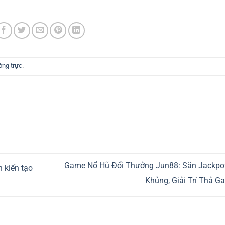
ờng trực
.
Game Nổ Hũ Đổi Thưởng Jun88: Săn Jackpo
 kiến tạo
Khủng, Giải Trí Thả G