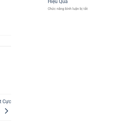
Hiệu Quả
Dõi
Online
Tỷ
–
ở
Chức năng bình luận bị tắt
Lệ
Cách
Kèo
Hiệu
Đọc,
Quần
Quả
Phân
Vợt
Tích
Hôm
Và
Nay
Chọn
–
Kèo
Cách
Hiệu
Đọc
Quả
Tỷ
Lệ
Và
Nhận
Định
Trận
Đấu
Hiệu
Quả
t Cực
a