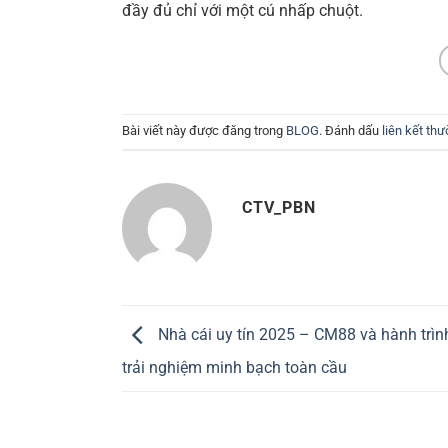
đầy đủ chỉ với một cú nhấp chuột.
Bài viết này được đăng trong
BLOG
. Đánh dấu
liên kết thư
CTV_PBN
Nhà cái uy tín 2025 – CM88 và hành trình
trải nghiệm minh bạch toàn cầu