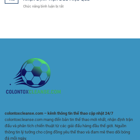
Bóng
Cập
cho
ở
Chức năng bình luận bị tắt
Đá
Nhanh
người
Kèo
Online
Và
bắt
Quần
–
Theo
đầu
Vợt
Cách
Dõi
Hôm
Đọc,
Tỷ
Nay
Phân
Lệ
–
Tích
Hiệu
Cách
Và
Quả
Đọc
Chọn
Tỷ
Kèo
Lệ
Hiệu
Và
Quả
Nhận
Định
Trận
Đấu
Hiệu
Quả
colontoxcleanse.com – kênh thông tin thể thao cập nhật 24/7
colontoxcleanse.com mang đến bản tin thể thao mới nhất, nhận định trận
đấu và phân tích chiến thuật từ các giải đấu hàng đầu thế giới. Nguồn
thông tin lý tưởng cho cộng đồng yêu thể thao và đam mê theo dõi bóng
đá mỗi ngày.