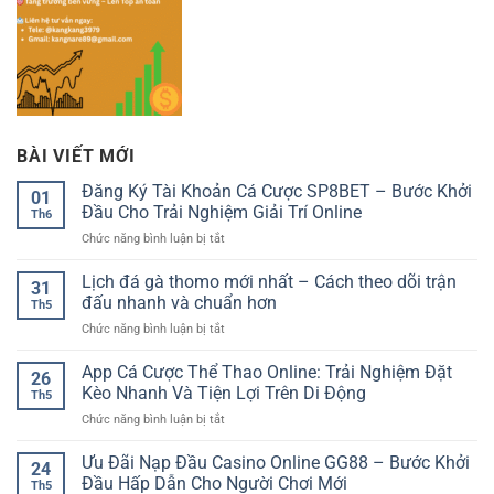
BÀI VIẾT MỚI
Đăng Ký Tài Khoản Cá Cược SP8BET – Bước Khởi
01
Đầu Cho Trải Nghiệm Giải Trí Online
Th6
ở
Chức năng bình luận bị tắt
Đăng
Ký
Lịch đá gà thomo mới nhất – Cách theo dõi trận
31
Tài
đấu nhanh và chuẩn hơn
Th5
Khoản
ở
Chức năng bình luận bị tắt
Cá
Lịch
Cược
đá
App Cá Cược Thể Thao Online: Trải Nghiệm Đặt
SP8BET
26
gà
–
Kèo Nhanh Và Tiện Lợi Trên Di Động
Th5
thomo
Bước
ở
Chức năng bình luận bị tắt
mới
Khởi
App
nhất
Đầu
Cá
Ưu Đãi Nạp Đầu Casino Online GG88 – Bước Khởi
–
Cho
24
Cược
Cách
Đầu Hấp Dẫn Cho Người Chơi Mới
Trải
Th5
Thể