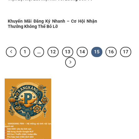
Khuyến Mãi Đăng Ký Nhanh – Cơ Hội Nhận
Thưởng Không Thể Bỏ Lỡ
1
…
12
13
14
15
16
17