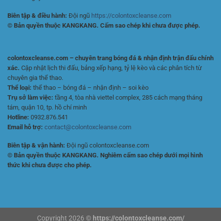
Biên tập & điều hành:
Đội ngũ
https://colontoxcleanse.com
© Bản quyền thuộc KANGKANG. Cấm sao chép khi chưa được phép.
colontoxcleanse.com – chuyên trang bóng đá & nhận định trận đấu chính
xác.
Cập nhật lịch thi đấu, bảng xếp hạng, tỷ lệ kèo và các phân tích từ
chuyên gia thể thao.
Thể loại:
thể thao – bóng đá – nhận định – soi kèo
Trụ sở làm việc:
tầng 4, tòa nhà viettel complex, 285 cách mạng tháng
tám, quận 10, tp. hồ chí minh
Hotline:
0932.876.541
Email hỗ trợ:
contact@colontoxcleanse.com
Biên tập & vận hành:
Đội ngũ colontoxcleanse.com
© Bản quyền thuộc KANGKANG. Nghiêm cấm sao chép dưới mọi hình
thức khi chưa được cho phép.
Copyright 2026 ©
https://colontoxcleanse.com/