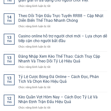
gian giải trí đa dạng cho người chơi Việt
Th5
Online
Gian
Trên
ở
Chức năng bình luận bị tắt
Là
Hấp
Nền
Cổng
Gì?
Dẫn
Tảng
casino
Theo Dõi Trận Đấu Trực Tuyến RR88 – Cập Nhật
Cách
Trên
14
Online
online
Chơi
Diễn Biến Thể Thao Nhanh Chóng
Nền
Th5
nhiều
Và
Tảng
ở
Chức năng bình luận bị tắt
chuyên
Kinh
Trực
Theo
mục
Nghiệm
Tuyến
Dõi
Casino online hỗ trợ người chơi mới – Lựa chọn dễ
–
Tham
13
Trận
Không
tiếp cận cho người bắt đầu
Gia
Th5
Đấu
gian
Cho
ở
Chức năng bình luận bị tắt
Trực
giải
Người
Casino
Tuyến
trí
Mới
online
Đăng Nhập Xem Kèo Thể Thao: Cách Truy Cập
RR88
đa
13
hỗ
–
Nhanh Và Theo Dõi Tỷ Lệ Hiệu Quả
dạng
Th5
trợ
Cập
cho
ở
Chức năng bình luận bị tắt
người
Nhật
người
Đăng
chơi
Diễn
chơi
Nhập
Tỷ Lệ Cược Bóng Đá Online – Cách Đọc, Phân
mới
Biến
13
Việt
Xem
–
Tích Và Chọn Kèo Hiệu Quả
Thể
Th5
Kèo
Lựa
Thao
ở
Chức năng bình luận bị tắt
Thể
chọn
Nhanh
Tỷ
Thao:
dễ
Chóng
Lệ
Kèo Quần Vợt Hôm Nay – Cách Đọc Tỷ Lệ Và
Cách
tiếp
12
Cược
Truy
Nhận Định Trận Đấu Hiệu Quả
cận
Th5
Bóng
Cập
cho
ở
Chức năng bình luận bị tắt
Đá
Nhanh
người