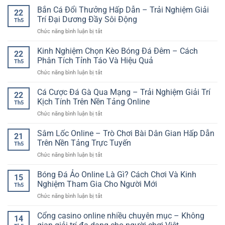
trận
Trí
Đãi
Bắn Cá Đổi Thưởng Hấp Dẫn – Trải Nghiệm Giải
Trải
đấu
22
Online
Nạp
Nghiệm
Trí Đại Dương Đầy Sôi Động
nhanh
Th5
Đầu
Đặt
và
ở
Chức năng bình luận bị tắt
Casino
Kèo
chuẩn
Bắn
Online
Nhanh
hơn
Cá
Kinh Nghiệm Chọn Kèo Bóng Đá Đêm – Cách
GG88
Và
22
Đổi
–
Phân Tích Tỉnh Táo Và Hiệu Quả
Tiện
Th5
Thưởng
Bước
Lợi
ở
Chức năng bình luận bị tắt
Hấp
Khởi
Trên
Kinh
Dẫn
Đầu
Di
Nghiệm
Cá Cược Đá Gà Qua Mạng – Trải Nghiệm Giải Trí
–
Hấp
22
Động
Chọn
Trải
Kịch Tính Trên Nền Tảng Online
Dẫn
Th5
Kèo
Nghiệm
Cho
ở
Chức năng bình luận bị tắt
Bóng
Giải
Người
Cá
Đá
Trí
Chơi
Cược
Sâm Lốc Online – Trò Chơi Bài Dân Gian Hấp Dẫn
Đêm
Đại
21
Mới
Đá
–
Trên Nền Tảng Trực Tuyến
Dương
Th5
Gà
Cách
Đầy
ở
Chức năng bình luận bị tắt
Qua
Phân
Sôi
Sâm
Mạng
Tích
Động
Lốc
Bóng Đá Ảo Online Là Gì? Cách Chơi Và Kinh
–
Tỉnh
15
Online
Trải
Nghiệm Tham Gia Cho Người Mới
Táo
Th5
–
Nghiệm
Và
ở
Chức năng bình luận bị tắt
Trò
Giải
Hiệu
Bóng
Chơi
Trí
Quả
Đá
Cổng casino online nhiều chuyên mục – Không
Bài
Kịch
14
Ảo
Dân
Tính