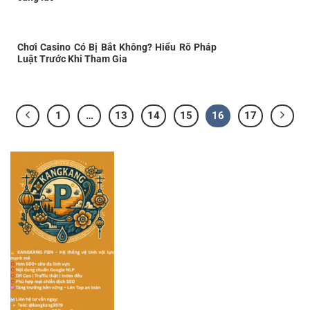
Chơi Casino Có Bị Bắt Không? Hiểu Rõ Pháp
Luật Trước Khi Tham Gia
1
…
13
14
15
16
17