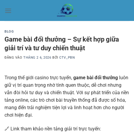
Bỏ
qua
nội
dung
BLOG
Game bài đổi thưởng – Sự kết hợp giữa
giải trí và tư duy chiến thuật
ĐĂNG VÀO
THÁNG 2 6, 2026
BỞI
CTV_PBN
Trong thế giới casino trực tuyến,
game bài đổi thưởng
luôn
giữ vị trí quan trọng nhờ tính quen thuộc, dễ chơi nhưng
vẫn đòi hỏi tư duy và chiến thuật. Với sự phát triển của nền
tảng online, các trò chơi bài truyền thống đã được số hóa,
mang đến trải nghiệm tiện lợi và linh hoạt hơn cho người
chơi hiện đại.
🔗 Link tham khảo nền tảng giải trí trực tuyến: