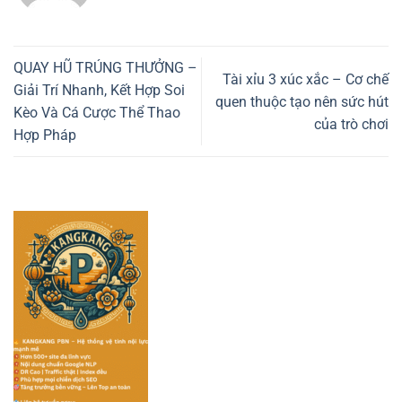
QUAY HŨ TRÚNG THƯỞNG –
Tài xỉu 3 xúc xắc – Cơ chế
Giải Trí Nhanh, Kết Hợp Soi
quen thuộc tạo nên sức hút
Kèo Và Cá Cược Thể Thao
của trò chơi
Hợp Pháp