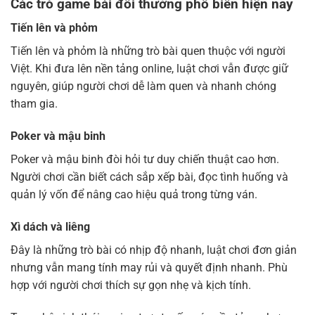
Các trò game bài đổi thưởng phổ biến hiện nay
Tiến lên và phỏm
Tiến lên và phỏm là những trò bài quen thuộc với người
Việt. Khi đưa lên nền tảng online, luật chơi vẫn được giữ
nguyên, giúp người chơi dễ làm quen và nhanh chóng
tham gia.
Poker và mậu binh
Poker và mậu binh đòi hỏi tư duy chiến thuật cao hơn.
Người chơi cần biết cách sắp xếp bài, đọc tình huống và
quản lý vốn để nâng cao hiệu quả trong từng ván.
Xì dách và liêng
Đây là những trò bài có nhịp độ nhanh, luật chơi đơn giản
nhưng vẫn mang tính may rủi và quyết định nhanh. Phù
hợp với người chơi thích sự gọn nhẹ và kịch tính.