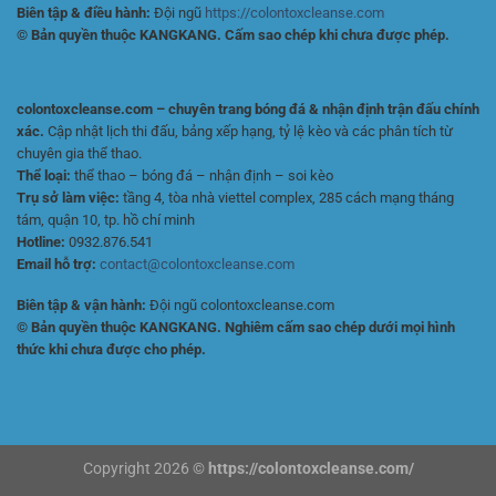
Biên tập & điều hành:
Đội ngũ
https://colontoxcleanse.com
© Bản quyền thuộc KANGKANG. Cấm sao chép khi chưa được phép.
colontoxcleanse.com – chuyên trang bóng đá & nhận định trận đấu chính
xác.
Cập nhật lịch thi đấu, bảng xếp hạng, tỷ lệ kèo và các phân tích từ
chuyên gia thể thao.
Thể loại:
thể thao – bóng đá – nhận định – soi kèo
Trụ sở làm việc:
tầng 4, tòa nhà viettel complex, 285 cách mạng tháng
tám, quận 10, tp. hồ chí minh
Hotline:
0932.876.541
Email hỗ trợ:
contact@colontoxcleanse.com
Biên tập & vận hành:
Đội ngũ colontoxcleanse.com
© Bản quyền thuộc KANGKANG. Nghiêm cấm sao chép dưới mọi hình
thức khi chưa được cho phép.
Copyright 2026 ©
https://colontoxcleanse.com/