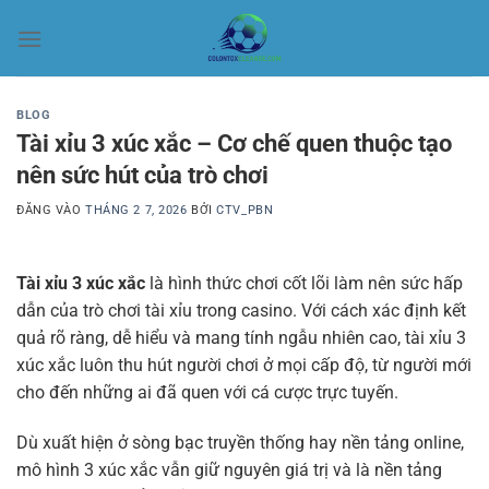
Bỏ
qua
nội
dung
BLOG
Tài xỉu 3 xúc xắc – Cơ chế quen thuộc tạo
nên sức hút của trò chơi
ĐĂNG VÀO
THÁNG 2 7, 2026
BỞI
CTV_PBN
Tài xỉu 3 xúc xắc
là hình thức chơi cốt lõi làm nên sức hấp
dẫn của trò chơi tài xỉu trong casino. Với cách xác định kết
quả rõ ràng, dễ hiểu và mang tính ngẫu nhiên cao, tài xỉu 3
xúc xắc luôn thu hút người chơi ở mọi cấp độ, từ người mới
cho đến những ai đã quen với cá cược trực tuyến.
Dù xuất hiện ở sòng bạc truyền thống hay nền tảng online,
mô hình 3 xúc xắc vẫn giữ nguyên giá trị và là nền tảng