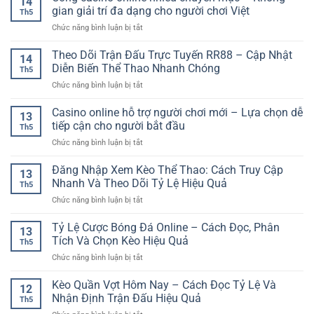
14
Ảo
Dân
gian giải trí đa dạng cho người chơi Việt
Tính
Th5
Online
Gian
Trên
ở
Chức năng bình luận bị tắt
Là
Hấp
Nền
Cổng
Gì?
Dẫn
Tảng
casino
Theo Dõi Trận Đấu Trực Tuyến RR88 – Cập Nhật
Cách
Trên
14
Online
online
Chơi
Diễn Biến Thể Thao Nhanh Chóng
Nền
Th5
nhiều
Và
Tảng
ở
Chức năng bình luận bị tắt
chuyên
Kinh
Trực
Theo
mục
Nghiệm
Tuyến
Dõi
Casino online hỗ trợ người chơi mới – Lựa chọn dễ
–
Tham
13
Trận
Không
tiếp cận cho người bắt đầu
Gia
Th5
Đấu
gian
Cho
ở
Chức năng bình luận bị tắt
Trực
giải
Người
Casino
Tuyến
trí
Mới
online
Đăng Nhập Xem Kèo Thể Thao: Cách Truy Cập
RR88
đa
13
hỗ
–
Nhanh Và Theo Dõi Tỷ Lệ Hiệu Quả
dạng
Th5
trợ
Cập
cho
ở
Chức năng bình luận bị tắt
người
Nhật
người
Đăng
chơi
Diễn
chơi
Nhập
Tỷ Lệ Cược Bóng Đá Online – Cách Đọc, Phân
mới
Biến
13
Việt
Xem
–
Tích Và Chọn Kèo Hiệu Quả
Thể
Th5
Kèo
Lựa
Thao
ở
Chức năng bình luận bị tắt
Thể
chọn
Nhanh
Tỷ
Thao:
dễ
Chóng
Lệ
Kèo Quần Vợt Hôm Nay – Cách Đọc Tỷ Lệ Và
Cách
tiếp
12
Cược
Truy
Nhận Định Trận Đấu Hiệu Quả
cận
Th5
Bóng
Cập
cho