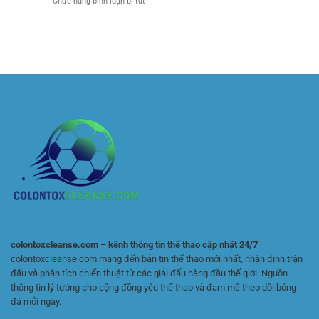
ở
Chức năng bình luận bị tắt
Đá
Nhanh
người
Kèo
Online
Và
bắt
Quần
–
Theo
đầu
Vợt
Cách
Dõi
Hôm
Đọc,
Tỷ
Nay
Phân
Lệ
–
Tích
Hiệu
Cách
Và
Quả
Đọc
Chọn
Tỷ
Kèo
Lệ
Hiệu
Và
Quả
Nhận
Định
Trận
Đấu
Hiệu
Quả
colontoxcleanse.com – kênh thông tin thể thao cập nhật 24/7
colontoxcleanse.com mang đến bản tin thể thao mới nhất, nhận định trận
đấu và phân tích chiến thuật từ các giải đấu hàng đầu thế giới. Nguồn
thông tin lý tưởng cho cộng đồng yêu thể thao và đam mê theo dõi bóng
đá mỗi ngày.