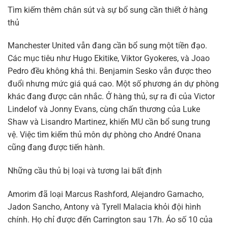
Tìm kiếm thêm chân sút và sự bổ sung cần thiết ở hàng
thủ
Manchester United vẫn đang cần bổ sung một tiền đạo.
Các mục tiêu như Hugo Ekitike, Viktor Gyokeres, và Joao
Pedro đều không khả thi. Benjamin Sesko vẫn được theo
đuổi nhưng mức giá quá cao. Một số phương án dự phòng
khác đang được cân nhắc. Ở hàng thủ, sự ra đi của Victor
Lindelof và Jonny Evans, cùng chấn thương của Luke
Shaw và Lisandro Martinez, khiến MU cần bổ sung trung
vệ. Việc tìm kiếm thủ môn dự phòng cho André Onana
cũng đang được tiến hành.
Những cầu thủ bị loại và tương lai bất định
Amorim đã loại Marcus Rashford, Alejandro Garnacho,
Jadon Sancho, Antony và Tyrell Malacia khỏi đội hình
chính. Họ chỉ được đến Carrington sau 17h. Áo số 10 của