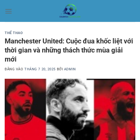
Bỏ
qua
nội
dung
THỂ THAO
Manchester United: Cuộc đua khốc liệt với
thời gian và những thách thức mùa giải
mới
ĐĂNG VÀO
THÁNG 7 20, 2025
BỞI
ADMIN