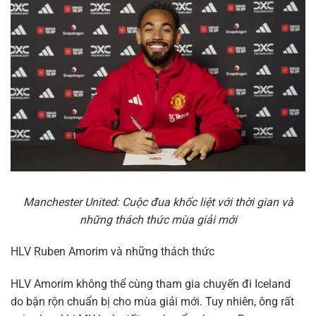
Manchester United: Cuộc đua khốc liệt với thời gian và
những thách thức mùa giải mới
HLV Ruben Amorim và những thách thức
HLV Amorim không thể cùng tham gia chuyến đi Iceland
do bận rộn chuẩn bị cho mùa giải mới. Tuy nhiên, ông rất