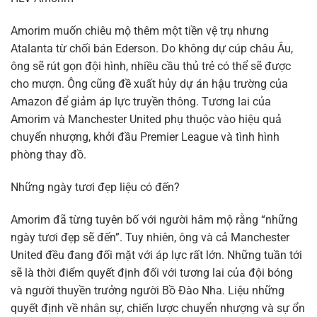
Amorim muốn chiêu mộ thêm một tiền vệ trụ nhưng
Atalanta từ chối bán Ederson. Do không dự cúp châu Âu,
ông sẽ rút gọn đội hình, nhiều cầu thủ trẻ có thể sẽ được
cho mượn. Ông cũng đề xuất hủy dự án hậu trường của
Amazon để giảm áp lực truyền thông. Tương lai của
Amorim và Manchester United phụ thuộc vào hiệu quả
chuyển nhượng, khởi đầu Premier League và tình hình
phòng thay đồ.
Những ngày tươi đẹp liệu có đến?
Amorim đã từng tuyên bố với người hâm mộ rằng “những
ngày tươi đẹp sẽ đến”. Tuy nhiên, ông và cả Manchester
United đều đang đối mặt với áp lực rất lớn. Những tuần tới
sẽ là thời điểm quyết định đối với tương lai của đội bóng
và người thuyền trưởng người Bồ Đào Nha. Liệu những
quyết định về nhân sự, chiến lược chuyển nhượng và sự ổn