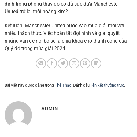
định trong phòng thay đồ có đủ sức đưa Manchester
United trở lại thời hoàng kim?
Kết luận: Manchester United bước vào mùa giải mới với
nhiều thách thức. Việc hoàn tất đội hình và giải quyết
những vấn đề nội bộ sẽ là chìa khóa cho thành công của
Quỷ đỏ trong mùa giải 2024.
Bài viết này được đăng trong
Thể Thao
. Đánh dấu
liên kết thường trực
.
ADMIN