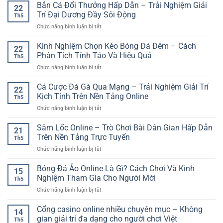
Đãi
Bắn Cá Đổi Thưởng Hấp Dẫn – Trải Nghiệm Giải
Trải
đấu
22
Online
Nạp
Nghiệm
Trí Đại Dương Đầy Sôi Động
nhanh
Th5
Đầu
Đặt
và
ở
Chức năng bình luận bị tắt
Casino
Kèo
chuẩn
Bắn
Online
Nhanh
hơn
Cá
Kinh Nghiệm Chọn Kèo Bóng Đá Đêm – Cách
GG88
Và
22
Đổi
–
Phân Tích Tỉnh Táo Và Hiệu Quả
Tiện
Th5
Thưởng
Bước
Lợi
ở
Chức năng bình luận bị tắt
Hấp
Khởi
Trên
Kinh
Dẫn
Đầu
Di
Nghiệm
Cá Cược Đá Gà Qua Mạng – Trải Nghiệm Giải Trí
–
Hấp
22
Động
Chọn
Trải
Kịch Tính Trên Nền Tảng Online
Dẫn
Th5
Kèo
Nghiệm
Cho
ở
Chức năng bình luận bị tắt
Bóng
Giải
Người
Cá
Đá
Trí
Chơi
Cược
Sâm Lốc Online – Trò Chơi Bài Dân Gian Hấp Dẫn
Đêm
Đại
21
Mới
Đá
–
Trên Nền Tảng Trực Tuyến
Dương
Th5
Gà
Cách
Đầy
ở
Chức năng bình luận bị tắt
Qua
Phân
Sôi
Sâm
Mạng
Tích
Động
Lốc
Bóng Đá Ảo Online Là Gì? Cách Chơi Và Kinh
–
Tỉnh
15
Online
Trải
Nghiệm Tham Gia Cho Người Mới
Táo
Th5
–
Nghiệm
Và
ở
Chức năng bình luận bị tắt
Trò
Giải
Hiệu
Bóng
Chơi
Trí
Quả
Đá
Cổng casino online nhiều chuyên mục – Không
Bài
Kịch
14
Ảo
Dân
gian giải trí đa dạng cho người chơi Việt
Tính
Th5