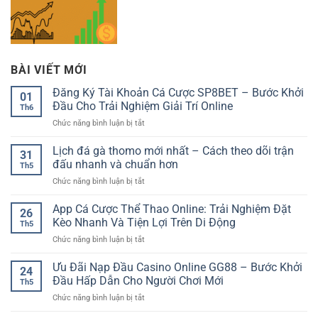
BÀI VIẾT MỚI
Đăng Ký Tài Khoản Cá Cược SP8BET – Bước Khởi
01
Đầu Cho Trải Nghiệm Giải Trí Online
Th6
ở
Chức năng bình luận bị tắt
Đăng
Ký
Lịch đá gà thomo mới nhất – Cách theo dõi trận
31
Tài
đấu nhanh và chuẩn hơn
Th5
Khoản
ở
Chức năng bình luận bị tắt
Cá
Lịch
Cược
đá
App Cá Cược Thể Thao Online: Trải Nghiệm Đặt
SP8BET
26
gà
–
Kèo Nhanh Và Tiện Lợi Trên Di Động
Th5
thomo
Bước
ở
Chức năng bình luận bị tắt
mới
Khởi
App
nhất
Đầu
Cá
Ưu Đãi Nạp Đầu Casino Online GG88 – Bước Khởi
–
Cho
24
Cược
Cách
Đầu Hấp Dẫn Cho Người Chơi Mới
Trải
Th5
Thể
theo
Nghiệm
ở
Chức năng bình luận bị tắt
Thao
dõi
Giải
Ưu
Online:
trận
Trí