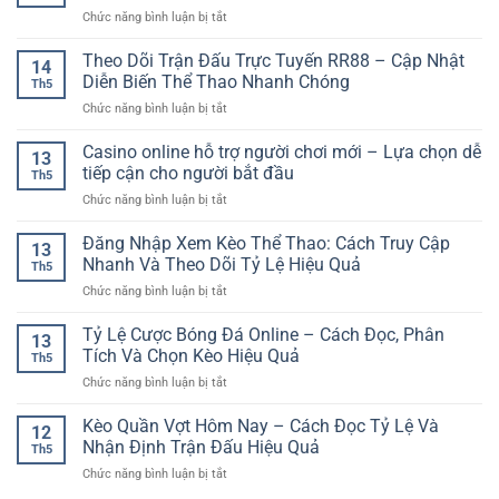
Online
Gian
Trên
ở
Chức năng bình luận bị tắt
Là
Hấp
Nền
Cổng
Gì?
Dẫn
Tảng
casino
Theo Dõi Trận Đấu Trực Tuyến RR88 – Cập Nhật
Cách
Trên
14
Online
online
Chơi
Diễn Biến Thể Thao Nhanh Chóng
Nền
Th5
nhiều
Và
Tảng
ở
Chức năng bình luận bị tắt
chuyên
Kinh
Trực
Theo
mục
Nghiệm
Tuyến
Dõi
Casino online hỗ trợ người chơi mới – Lựa chọn dễ
–
Tham
13
Trận
Không
tiếp cận cho người bắt đầu
Gia
Th5
Đấu
gian
Cho
ở
Chức năng bình luận bị tắt
Trực
giải
Người
Casino
Tuyến
trí
Mới
online
Đăng Nhập Xem Kèo Thể Thao: Cách Truy Cập
RR88
đa
13
hỗ
–
Nhanh Và Theo Dõi Tỷ Lệ Hiệu Quả
dạng
Th5
trợ
Cập
cho
ở
Chức năng bình luận bị tắt
người
Nhật
người
Đăng
chơi
Diễn
chơi
Nhập
Tỷ Lệ Cược Bóng Đá Online – Cách Đọc, Phân
mới
Biến
13
Việt
Xem
–
Tích Và Chọn Kèo Hiệu Quả
Thể
Th5
Kèo
Lựa
Thao
ở
Chức năng bình luận bị tắt
Thể
chọn
Nhanh
Tỷ
Thao:
dễ
Chóng
Lệ
Kèo Quần Vợt Hôm Nay – Cách Đọc Tỷ Lệ Và
Cách
tiếp
12
Cược
Truy
Nhận Định Trận Đấu Hiệu Quả
cận
Th5
Bóng
Cập
cho
ở
Chức năng bình luận bị tắt
Đá
Nhanh
người
Kèo
Online
Và