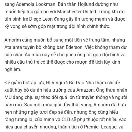
sang Ademola Lookman. Bản thân Hojlund dường như
muốn tiếp tục gắn bó với Manchester United. Trong khi đó,
tân binh trẻ Diego Leon đang gây ấn tượng mạnh và được
kỳ vọng sẽ sớm góp mặt trong đội hình chính thức.
Amorim cũng muốn bổ sung một tiền vệ trung tâm, nhưng
Atalanta tuyên bố không bán Ederson. Việc không tham dự
cúp châu Âu mùa này sẽ cho phép ông rút gọn đội hình và
nhiều cầu thủ trẻ có thể được cho mượn để tích lũy kinh
nghiệm.
Để giảm bớt áp lực, HLV người Bồ Đào Nha thậm chí đề
xuất hủy bỏ dự án hậu trường của Amazon. Ông thừa nhận
MU đang chịu sự theo dõi quá lớn từ truyền thông và người
hâm mộ. Sau một mùa giải đầy thất vọng, Amorim đã hứa
hẹn những ngày tươi đẹp sẽ đến, nhưng ông cũng hiểu
rằng tương lai của mình và CLB sẽ phụ thuộc rất nhiều vào
hiệu quả chuyển nhượng, thành tích ở Premier League, và