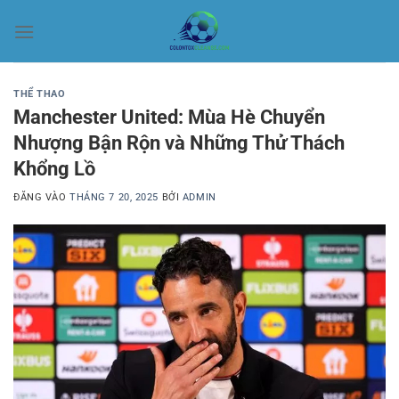
Bỏ
qua
nội
dung
THỂ THAO
Manchester United: Mùa Hè Chuyển
Nhượng Bận Rộn và Những Thử Thách
Khổng Lồ
ĐĂNG VÀO
THÁNG 7 20, 2025
BỞI
ADMIN